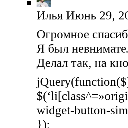
Илья
Июнь 29, 20
Огромное спасиб
Я был невнимате
Делал так, на кн
jQuery(function($
$(‘li[class^=»orig
widget-button-simp
});