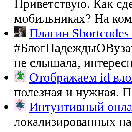
Приветствую. Как сде
мобильниках? На комп
Плагин Shortcodes U
#БлогНадеждыОВузах
не слышала, интересно
Отображаем id вло
полезная и нужная. По
Интуитивный онлай
локализированных на