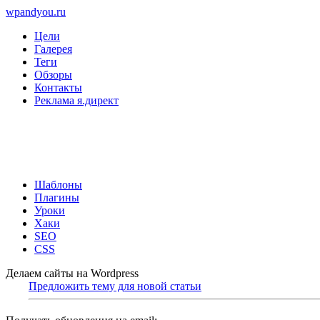
wpandyou.ru
Цели
Галерея
Теги
Обзоры
Контакты
Реклама я.директ
Шаблоны
Плагины
Уроки
Хаки
SEO
CSS
Делаем сайты на Wordpress
Предложить тему для новой статьи