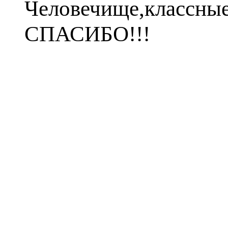
Человечище,классны
СПАСИБО!!!