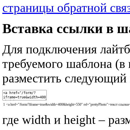
Вставка ссылки в ш
Для подключения лайтб
требуемого шаблона (в 
разместить следующий 
1
<
a
href
=
"/form/?iframe=true&width=400&height=550"
rel
=
"prettyPhoto"
>
текст
ссылки
где width и height – ра