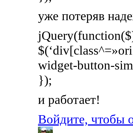
уже потеряв наде
jQuery(function($
$(‘div[class^=»ori
widget-button-simp
});
и работает!
Войдите, чтобы 