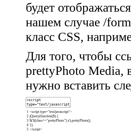
будет отображаться
нашем случае /for
класс CSS, наприме
Для того, чтобы сс
prettyPhoto Media, 
нужно вставить сл
1
<script
type
=
"text/javascript"
>
2
jQuery
(
function
(
$
)
{
3
$
(
'li[class^="prettyPhoto"] a'
)
.
prettyPhoto
(
)
;
4
}
)
;
5
</script>