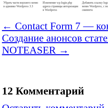
Убрать части верхнего меню
Изменение wp-login.php
Добавить ссылку logo
в админке Wordpress 3.3
адреса страницы авторизации
меню Wordpress, с 
в Wordpress
сниппета
←
Contact Form 7 — ко
Создание анонсов стат
NOTEASER
→
12 Комментарий
Оставить комментарий