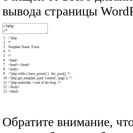
вывода страницы WordP
1
<?php
2
/*
3
Template Name: Form
4
*/
5
?>
6
<
html
>
7
<
head
>
<
/
head
>
8
<
body
>
9
<?php
while
(
have_posts
(
)
)
:
the_post
(
)
;
?>
10
<?php
get_template_part
(
'content'
,
'page'
)
;
?>
11
<?php
endwhile
;
// end of the loop. ?>
12
<
/
body
>
13
<
/
html
>
Обратите внимание, чт