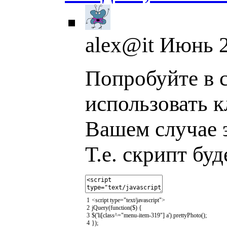
alex@it
Июнь 2
Попробуйте в с
использовать к
Вашем случае 
Т.е. скрипт буд
1
<script
type
=
"text/javascript"
>
2
jQuery
(
function
(
$
)
{
3
$
(
'li[class^="menu-item-319"] a'
)
.
prettyPhoto
(
)
;
4
}
)
;