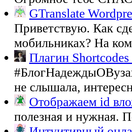
GTranslate Wordpr
Приветствую. Как сде
мобильниках? На комп
Плагин Shortcodes U
#БлогНадеждыОВузах
не слышала, интересно
Отображаем id вло
полезная и нужная. По
Интуитивный онлай