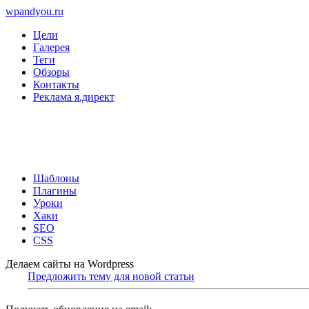
wpandyou.ru
Цели
Галерея
Теги
Обзоры
Контакты
Реклама я.директ
Шаблоны
Плагины
Уроки
Хаки
SEO
CSS
Делаем сайты на Wordpress
Предложить тему для новой статьи