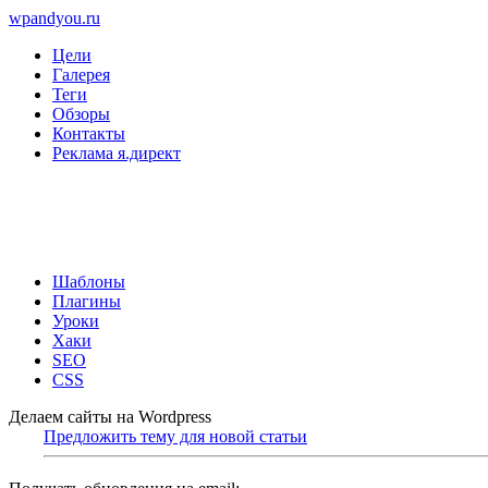
wpandyou.ru
Цели
Галерея
Теги
Обзоры
Контакты
Реклама я.директ
Шаблоны
Плагины
Уроки
Хаки
SEO
CSS
Делаем сайты на Wordpress
Предложить тему для новой статьи