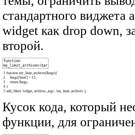
темы, ограничить вывод
стандартного виджета 
widget как drop down, з
второй.
1
function
my_limit_archives
(
$args
)
{
2
$args
[
'limit'
]
=
12
;
3
return
$args
;
4
}
5
add_filter
(
'widget_archives_args'
,
'my_limit_archives'
)
;
Кусок кода, который н
функции, для ограниче