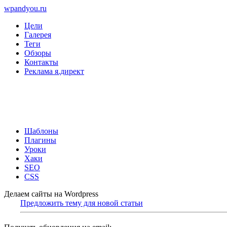
wpandyou.ru
Цели
Галерея
Теги
Обзоры
Контакты
Реклама я.директ
Шаблоны
Плагины
Уроки
Хаки
SEO
CSS
Делаем сайты на Wordpress
Предложить тему для новой статьи