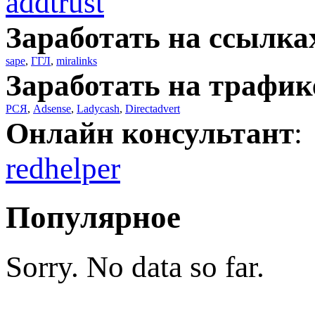
addtrust
Заработать на ссылка
sape
,
ГГЛ
,
miralinks
Заработать на трафик
РСЯ
,
Adsense
,
Ladycash
,
Directadvert
Онлайн консультант
:
redhelper
Популярное
Sorry. No data so far.