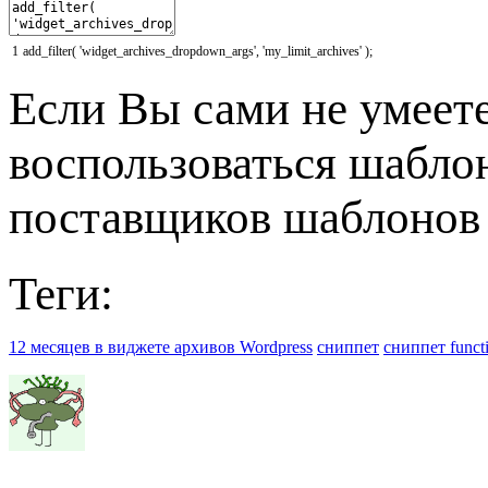
1
add_filter
(
'widget_archives_dropdown_args'
,
'my_limit_archives'
)
;
Если Вы сами не умеете
воспользоваться шабло
поставщиков шаблонов 
Теги:
12 месяцев в виджете архивов Wordpress
сниппет
сниппет funct