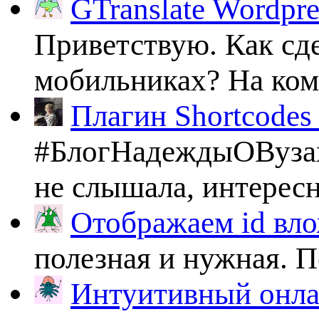
GTranslate Wordpr
Приветствую. Как сде
мобильниках? На комп
Плагин Shortcodes U
#БлогНадеждыОВузах
не слышала, интересно
Отображаем id вло
полезная и нужная. По
Интуитивный онлай