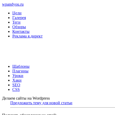
wpandyou.ru
Цели
Галерея
Теги
Обзоры
Контакты
Реклама я.директ
Шаблоны
Плагины
Уроки
Хаки
SEO
CSS
Делаем сайты на Wordpress
Предложить тему для новой статьи