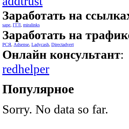
addtrust
Заработать на ссылка
sape
,
ГГЛ
,
miralinks
Заработать на трафик
РСЯ
,
Adsense
,
Ladycash
,
Directadvert
Онлайн консультант
:
redhelper
Популярное
Sorry. No data so far.