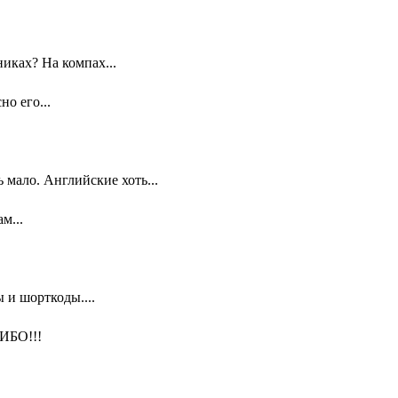
иках? На компах...
о его...
мало. Английские хоть...
м...
 и шорткоды....
ИБО!!!