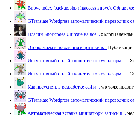
Вирус index_backup.php (.htaccess вируc). Обнаружен
GTranslate Wordpress автоматический переводчик с
Плагин Shortcodes Ultimate на все...
#БлогНадеждыОВ
Отображаем id вложения картинки в...
Публикация п
Интуитивный онлайн конструктор web-форм в...
Х
Интуитивный онлайн конструктор web-форм в...
Со
Как преуспеть в разработке сайта...
wp тоже нравится
GTranslate Wordpress автоматический переводчик с
Автоматическая вставка миниатюры записи в...
Че