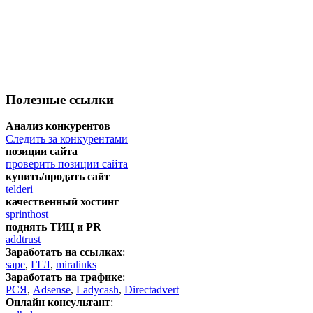
Полезные ссылки
Анализ конкурентов
Следить за конкурентами
позиции сайта
проверить позиции сайта
купить/продать сайт
telderi
качественный хостинг
sprinthost
поднять ТИЦ и PR
addtrust
Заработать на ссылках
:
sape
,
ГГЛ
,
miralinks
Заработать на трафике
:
РСЯ
,
Adsense
,
Ladycash
,
Directadvert
Онлайн консультант
: