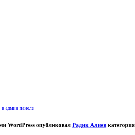
 в админ панеле
ами WordPress
опубликовал
Радик Алиев
категори