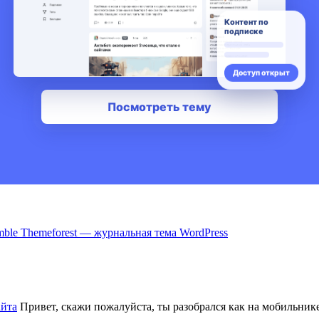
ble Themeforest — журнальная тема WordPress
айта
Привет, скажи пожалуйста, ты разобрался как на мобильнике 