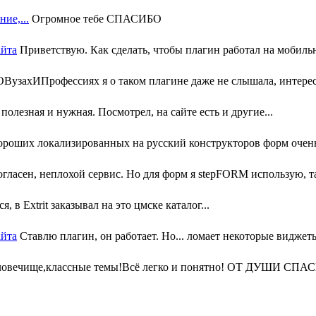
ие,...
Огромное тебе СПАСИБО
айта
Приветствую. Как сделать, чтобы плагин работал на мобильн
узахИПрофессиях я о таком плагине даже не слышала, интересн
олезная и нужная. Посмотрел, на сайте есть и другие...
ороших локализированных на русский конструкторов форм очень 
гласен, неплохой сервис. Но для форм я stepFORM использую, та
, в Extrit заказывал на это цмске каталог...
айта
Ставлю плагин, он работает. Но... ломает некоторые виджеты
ловечище,классные темы!Всё легко и понятно! ОТ ДУШИ СПАС