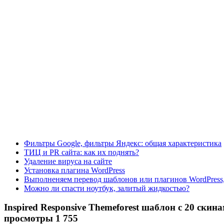
Фильтры Google, фильтры Яндекс: общая характеристика
ТИЦ и PR сайта: как их поднять?
Удаление вируса на сайте
Установка плагина WordPress
Выполненяем перевод шаблонов или плагинов WordPress,
Можно ли спасти ноутбук, залитый жидкостью?
Inspired Responsive Themeforest шаблон с 20 скин
просмотры 1 755