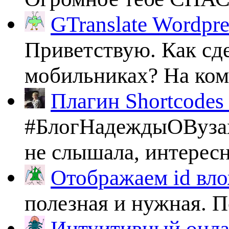
GTranslate Wordpr
Приветствую. Как сде
мобильниках? На комп
Плагин Shortcodes U
#БлогНадеждыОВузах
не слышала, интересно
Отображаем id вло
полезная и нужная. По
Интуитивный онлай