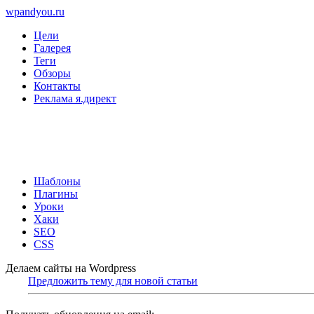
wpandyou.ru
Цели
Галерея
Теги
Обзоры
Контакты
Реклама я.директ
Шаблоны
Плагины
Уроки
Хаки
SEO
CSS
Делаем сайты на Wordpress
Предложить тему для новой статьи