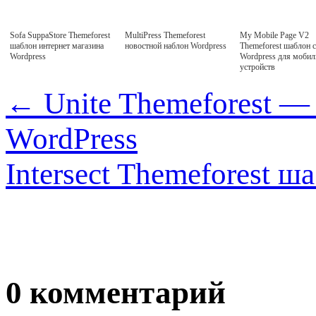
Sofa SuppaStore Themeforest
MultiPress Themeforest
My Mobile Page V2
шаблон интернет магазина
новостной наблон Wordpress
Themeforest шаблон с
Wordpress
Wordpress для моби
устройств
←
Unite Themeforest —
WordPress
Intersect Themeforest 
0 комментарий