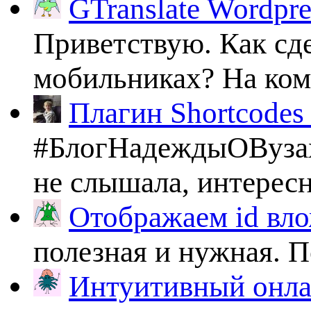
GTranslate Wordpr
Приветствую. Как сде
мобильниках? На комп
Плагин Shortcodes U
#БлогНадеждыОВузах
не слышала, интересно
Отображаем id вло
полезная и нужная. По
Интуитивный онлай