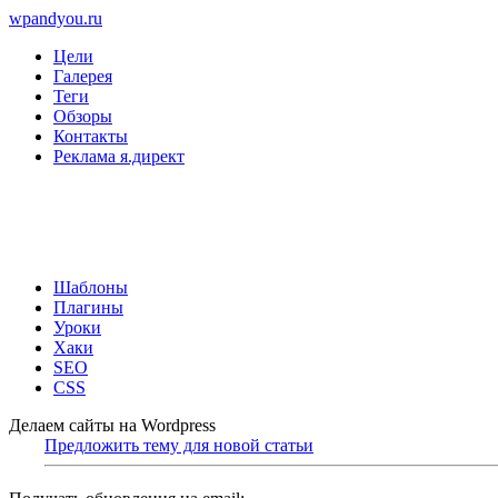
wpandyou.ru
Цели
Галерея
Теги
Обзоры
Контакты
Реклама я.директ
Шаблоны
Плагины
Уроки
Хаки
SEO
CSS
Делаем сайты на Wordpress
Предложить тему для новой статьи