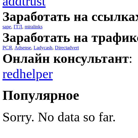
addtrust
Заработать на ссылка
sape
,
ГГЛ
,
miralinks
Заработать на трафик
РСЯ
,
Adsense
,
Ladycash
,
Directadvert
Онлайн консультант
:
redhelper
Популярное
Sorry. No data so far.