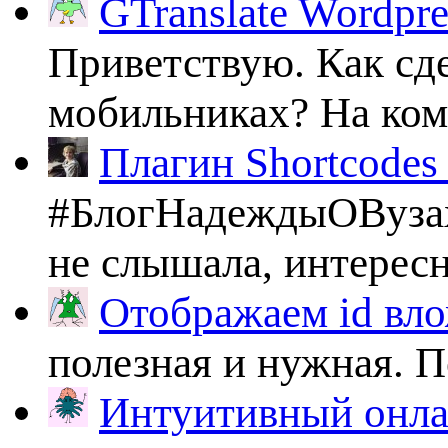
GTranslate Wordpr
Приветствую. Как сде
мобильниках? На комп
Плагин Shortcodes U
#БлогНадеждыОВузах
не слышала, интересно
Отображаем id вло
полезная и нужная. По
Интуитивный онлай