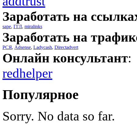
addtrust
Заработать на ссылка
sape
,
ГГЛ
,
miralinks
Заработать на трафик
РСЯ
,
Adsense
,
Ladycash
,
Directadvert
Онлайн консультант
:
redhelper
Популярное
Sorry. No data so far.