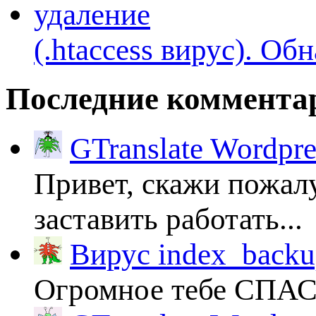
(.htaccess вируc). Об
Последние коммента
GTranslate Wordpr
Привет, скажи пожалу
заставить работать...
Вирус index_backup
Огромное тебе СПА