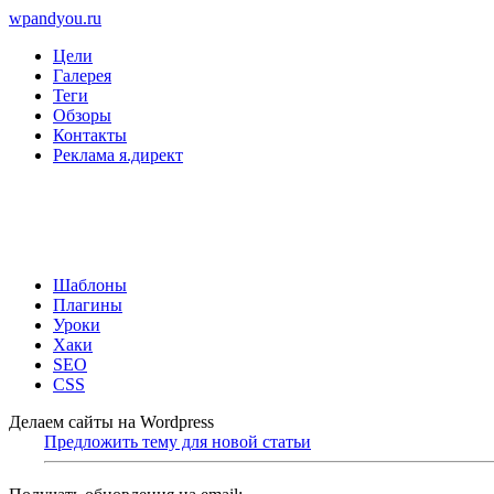
wpandyou.ru
Цели
Галерея
Теги
Обзоры
Контакты
Реклама я.директ
Шаблоны
Плагины
Уроки
Хаки
SEO
CSS
Делаем сайты на Wordpress
Предложить тему для новой статьи