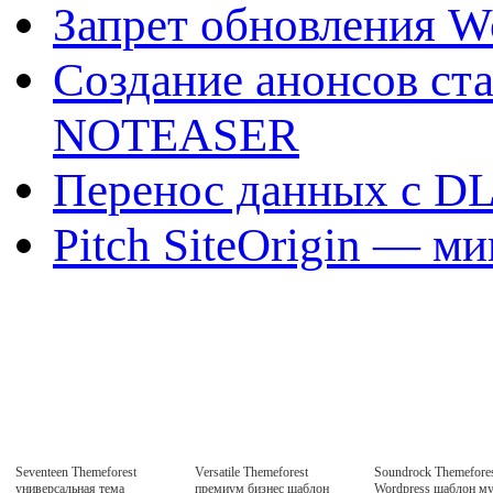
Запрет обновления W
Создание анонсов ст
NOTEASER
Перенос данных с DL
Pitch SiteOrigin — м
Seventeen Themeforest
Versatile Themeforest
Soundrock Themefores
универсальная тема
премиум бизнес шаблон
Wordpress шаблон м