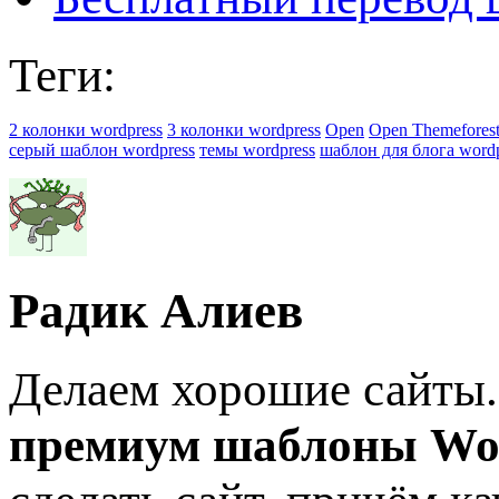
Теги:
2 колонки wordpress
3 колонки wordpress
Open
Open Themefores
серый шаблон wordpress
темы wordpress
шаблон для блога wordp
Радик Алиев
Делаем хорошие сайты.
премиум шаблоны Wo