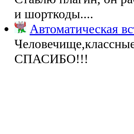
и шорткоды....
Автоматическая вс
Человечище,классны
СПАСИБО!!!