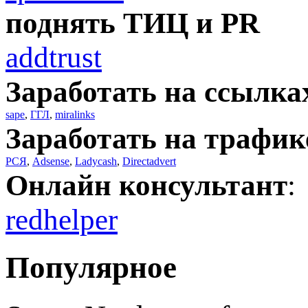
поднять ТИЦ и PR
addtrust
Заработать на ссылка
sape
,
ГГЛ
,
miralinks
Заработать на трафик
РСЯ
,
Adsense
,
Ladycash
,
Directadvert
Онлайн консультант
:
redhelper
Популярное