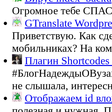
Огромное тебе СПА
GTranslate Wordpr
Приветствую. Как сде
мобильниках? На комп
Плагин Shortcodes U
#БлогНадеждыОВузах
не слышала, интересно
Отображаем id вло
полезная и нужная. По