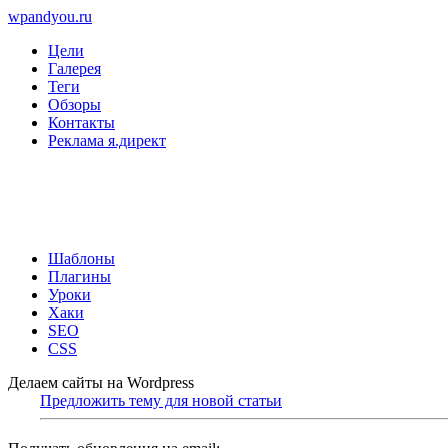
wpandyou.ru
Цели
Галерея
Теги
Обзоры
Контакты
Реклама я.директ
Шаблоны
Плагины
Уроки
Хаки
SEO
CSS
Делаем сайты на Wordpress
Предложить тему для новой статьи