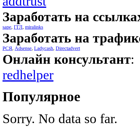
addtrust
Заработать на ссылка
sape
,
ГГЛ
,
miralinks
Заработать на трафик
РСЯ
,
Adsense
,
Ladycash
,
Directadvert
Онлайн консультант
:
redhelper
Популярное
Sorry. No data so far.