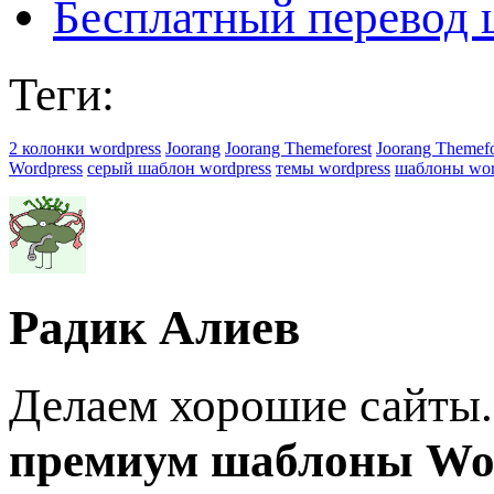
Бесплатный перевод 
Теги:
2 колонки wordpress
Joorang
Joorang Themeforest
Joorang Themefo
Wordpress
серый шаблон wordpress
темы wordpress
шаблоны wor
Радик Алиев
Делаем хорошие сайты.
премиум шаблоны Wo