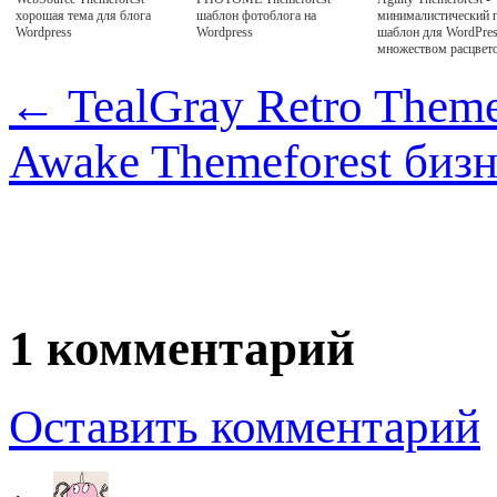
хорошая тема для блога
шаблон фотоблога на
минималистический 
Wordpress
Wordpress
шаблон для WordPres
множеством расцвет
←
TealGray Retro Theme
Awake Themeforest биз
1 комментарий
Оставить комментарий