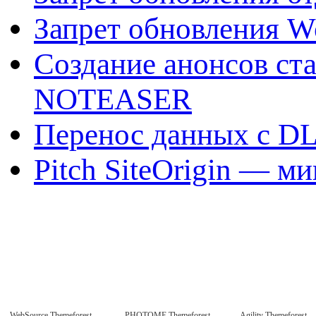
Запрет обновления W
Создание анонсов ст
NOTEASER
Перенос данных с DL
Pitch SiteOrigin — м
WebSource Themeforest
PHOTOME Themeforest
Agility Themeforest -