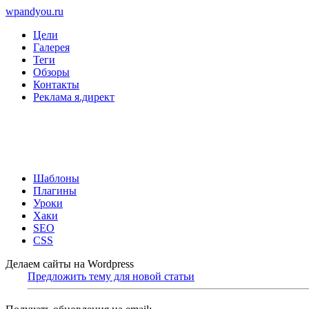
wpandyou.ru
Цели
Галерея
Теги
Обзоры
Контакты
Реклама я.директ
Шаблоны
Плагины
Уроки
Хаки
SEO
CSS
Делаем сайты на Wordpress
Предложить тему для новой статьи