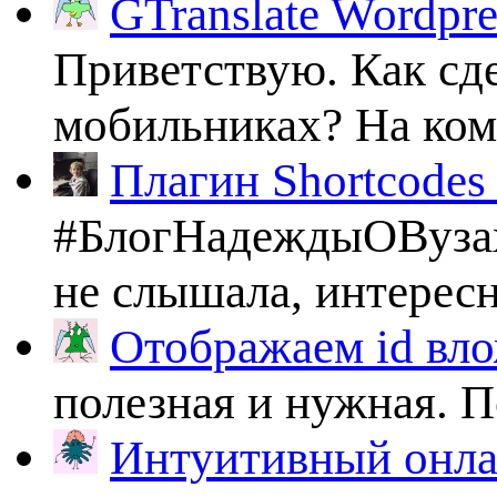
GTranslate Wordpr
Приветствую. Как сде
мобильниках? На комп
Плагин Shortcodes U
#БлогНадеждыОВузах
не слышала, интересно
Отображаем id вло
полезная и нужная. По
Интуитивный онлай