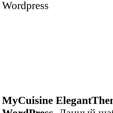
MyCuisine ElegantThe
WordPress
. Данный ша