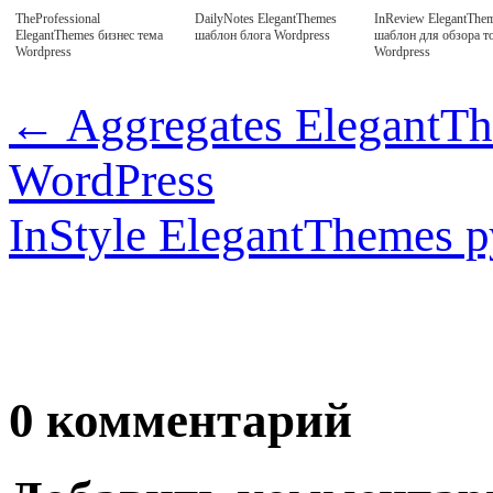
TheProfessional
DailyNotes ElegantThemes
InReview ElegantThe
ElegantThemes бизнес тема
шаблон блога Wordpress
шаблон для обзора т
Wordpress
Wordpress
←
Aggregates ElegantT
WordPress
InStyle ElegantThemes
0 комментарий