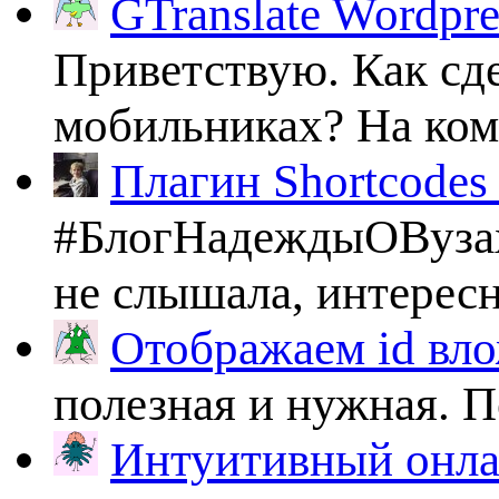
GTranslate Wordpr
Приветствую. Как сде
мобильниках? На комп
Плагин Shortcodes U
#БлогНадеждыОВузах
не слышала, интересно
Отображаем id вло
полезная и нужная. По
Интуитивный онлай