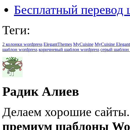
Бесплатный перевод 
Теги:
2 колонки wordpress
ElegantThemes
MyCuisine
MyCuisine Elegan
шаблон wordpress
коричневый шаблон wordpress
серый шаблон 
Радик Алиев
Делаем хорошие сайты.
премиум шаблоны Wo