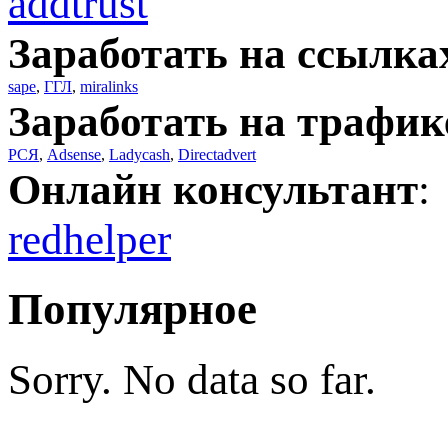
addtrust
Заработать на ссылка
sape
,
ГГЛ
,
miralinks
Заработать на трафик
РСЯ
,
Adsense
,
Ladycash
,
Directadvert
Онлайн консультант
:
redhelper
Популярное
Sorry. No data so far.