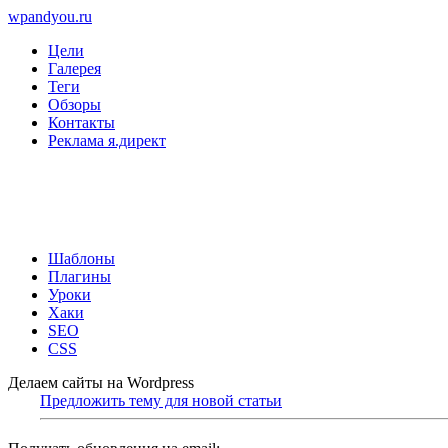
wpandyou.ru
Цели
Галерея
Теги
Обзоры
Контакты
Реклама я.директ
Шаблоны
Плагины
Уроки
Хаки
SEO
CSS
Делаем сайты на Wordpress
Предложить тему для новой статьи