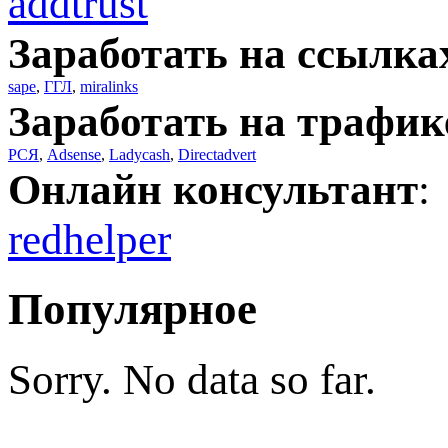
addtrust
Заработать на ссылка
sape
,
ГГЛ
,
miralinks
Заработать на трафик
РСЯ
,
Adsense
,
Ladycash
,
Directadvert
Онлайн консультант
:
redhelper
Популярное
Sorry. No data so far.