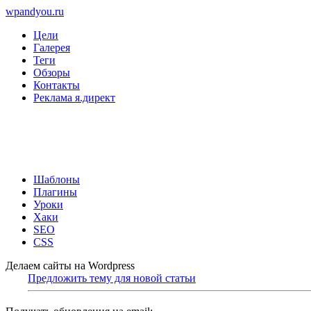
wpandyou.ru
Цели
Галерея
Теги
Обзоры
Контакты
Реклама я.директ
Шаблоны
Плагины
Уроки
Хаки
SEO
CSS
Делаем сайты на Wordpress
Предложить тему для новой статьи