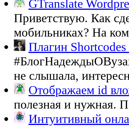
GTranslate Wordpr
Приветствую. Как сде
мобильниках? На комп
Плагин Shortcodes U
#БлогНадеждыОВузах
не слышала, интересно
Отображаем id вло
полезная и нужная. По
Интуитивный онлай