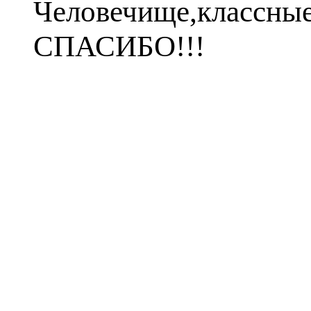
Человечище,классны
СПАСИБО!!!