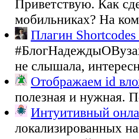
Приветствую. Как сде
мобильниках? На комп
Плагин Shortcodes U
#БлогНадеждыОВузах
не слышала, интересно
Отображаем id вло
полезная и нужная. По
Интуитивный онлай
локализированных на