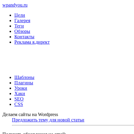
wpandyou.ru
Цели
Галерея
Теги
Обзоры
Контакты
Реклама я.директ
Шаблоны
Плагины
Уроки
Хаки
SEO
CSS
Делаем сайты на Wordpress
Предложить тему для новой статьи