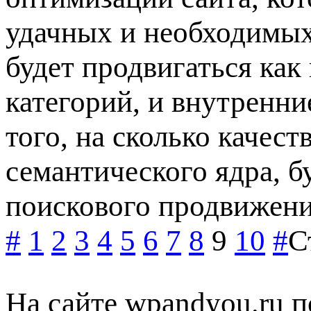
удачных и необходимых
будет продвигаться как
категорий, и внутренни
того, на сколько качес
семантического ядра, бу
поискового продвижени
#
1
2
3
4
5
6
7
8
9
10
#
С
На сайте wpandyou.ru п