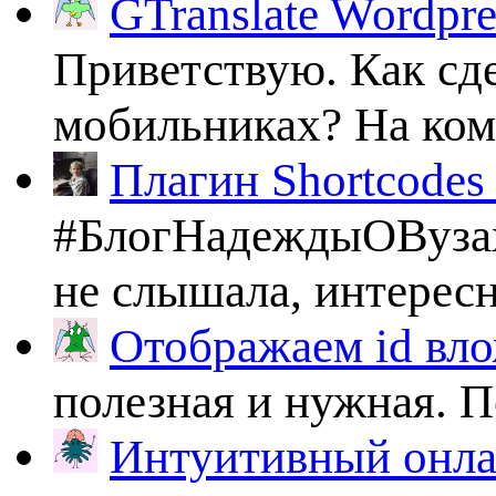
GTranslate Wordpr
Приветствую. Как сде
мобильниках? На комп
Плагин Shortcodes U
#БлогНадеждыОВузах
не слышала, интересно
Отображаем id вло
полезная и нужная. По
Интуитивный онлай