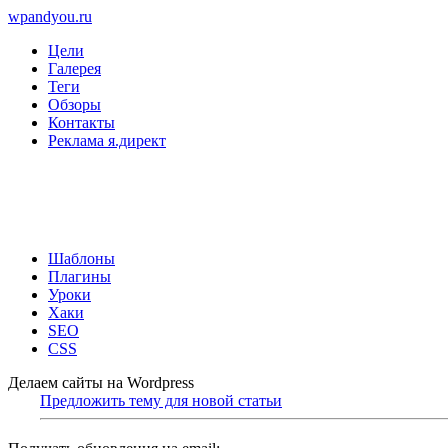
wpandyou.ru
Цели
Галерея
Теги
Обзоры
Контакты
Реклама я.директ
Шаблоны
Плагины
Уроки
Хаки
SEO
CSS
Делаем сайты на Wordpress
Предложить тему для новой статьи