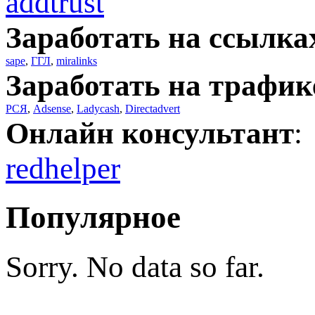
addtrust
Заработать на ссылка
sape
,
ГГЛ
,
miralinks
Заработать на трафик
РСЯ
,
Adsense
,
Ladycash
,
Directadvert
Онлайн консультант
:
redhelper
Популярное
Sorry. No data so far.