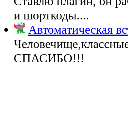
Ставлю плагин, он ра
и шорткоды....
Автоматическая вс
Человечище,классны
СПАСИБО!!!