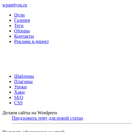
wpandyou.ru
Цели
Галерея
Теги
Обзоры
Контакты
Реклама я.директ
Шаблоны
Плагины
Уроки
Хаки
SEO
CSS
Делаем сайты на Wordpress
Предложить тему для новой статьи