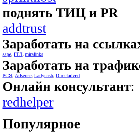
поднять ТИЦ и PR
addtrust
Заработать на ссылка
sape
,
ГГЛ
,
miralinks
Заработать на трафик
РСЯ
,
Adsense
,
Ladycash
,
Directadvert
Онлайн консультант
:
redhelper
Популярное