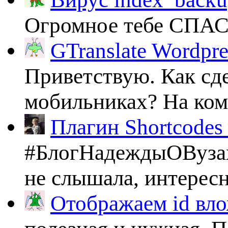
Огромное тебе СПА
GTranslate Wordpr
Приветствую. Как сде
мобильниках? На комп
Плагин Shortcodes U
#БлогНадеждыОВузах
не слышала, интересно
Отображаем id вло