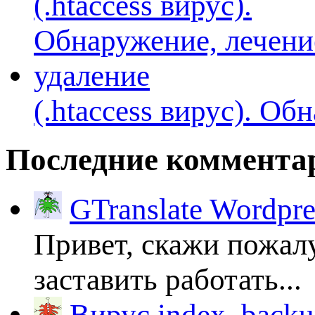
(.htaccess вируc). Об
Последние коммента
GTranslate Wordpr
Привет, скажи пожалу
заставить работать...
Вирус index_backup