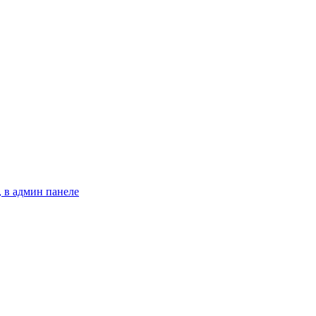
 в админ панеле