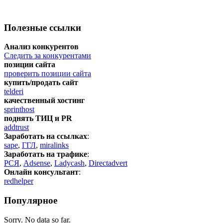
Полезные ссылки
Анализ конкурентов
Следить за конкурентами
позиции сайта
проверить позиции сайта
купить/продать сайт
telderi
качественный хостинг
sprinthost
поднять ТИЦ и PR
addtrust
Заработать на ссылках
:
sape
,
ГГЛ
,
miralinks
Заработать на трафике
:
РСЯ
,
Adsense
,
Ladycash
,
Directadvert
Онлайн консультант
:
redhelper
Популярное
Sorry. No data so far.