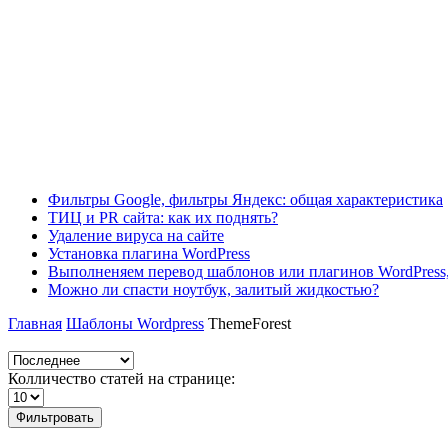
Фильтры Google, фильтры Яндекс: общая характеристика
ТИЦ и PR сайта: как их поднять?
Удаление вируса на сайте
Установка плагина WordPress
Выполненяем перевод шаблонов или плагинов WordPress,
Можно ли спасти ноутбук, залитый жидкостью?
Главная
Шаблоны Wordpress
ThemeForest
Колличество статей на странице:
Фильтровать