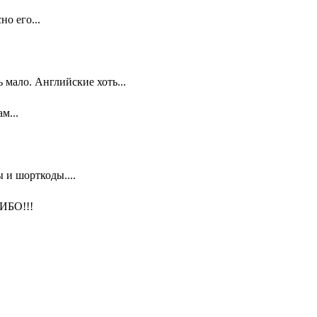
о его...
мало. Английские хоть...
м...
 и шорткоды....
ИБО!!!