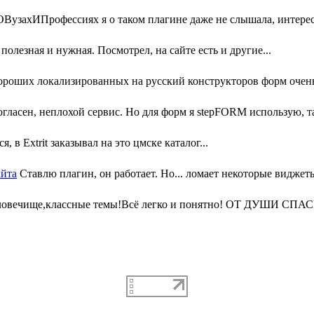
узахИПрофессиях я о таком плагине даже не слышала, интересн
олезная и нужная. Посмотрел, на сайте есть и другие...
ороших локализированных на русский конструкторов форм очень 
гласен, неплохой сервис. Но для форм я stepFORM использую, та
, в Extrit заказывал на это цмске каталог...
айта
Ставлю плагин, он работает. Но... ломает некоторые виджеты
ловечище,классные темы!Всё легко и понятно! ОТ ДУШИ СПАС