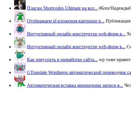
Плагин Shortcodes Ultimate на все...
#БлогНадеждыОВ
Отображаем id вложения картинки в...
Публикация п
Интуитивный онлайн конструктор web-форм в...
Х
Интуитивный онлайн конструктор web-форм в...
Со
Как преуспеть в разработке сайта...
wp тоже нравится
GTranslate Wordpress автоматический переводчик с
Автоматическая вставка миниатюры записи в...
Че