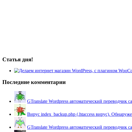
Статья дня!
Последние комментарии
GTranslate Wordpress автоматический переводчик с
Вирус index_backup.php (.htaccess вируc). Обнаружен
GTranslate Wordpress автоматический переводчик с