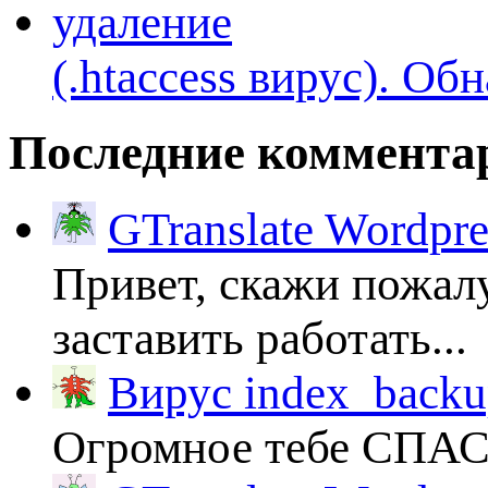
(.htaccess вируc). Об
Последние коммента
GTranslate Wordpr
Привет, скажи пожалу
заставить работать...
Вирус index_backup
Огромное тебе СПА