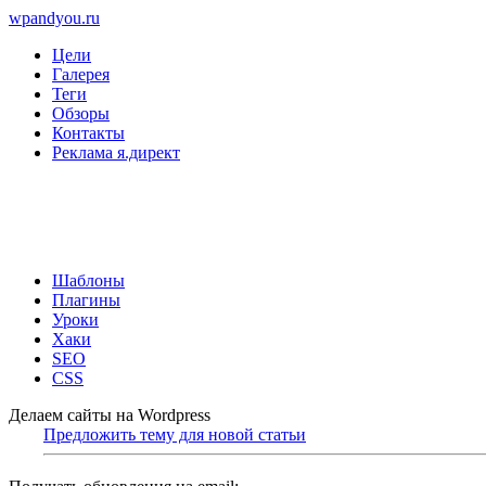
wpandyou.ru
Цели
Галерея
Теги
Обзоры
Контакты
Реклама я.директ
Шаблоны
Плагины
Уроки
Хаки
SEO
CSS
Делаем сайты на Wordpress
Предложить тему для новой статьи