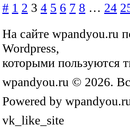
#
1
2
3
4
5
6
7
8
…
24
2
На сайте wpandyou.ru п
Wordpress,
которыми пользуются т
wpandyou.ru © 2026. В
Powered by wpandyou.ru
vk_like_site