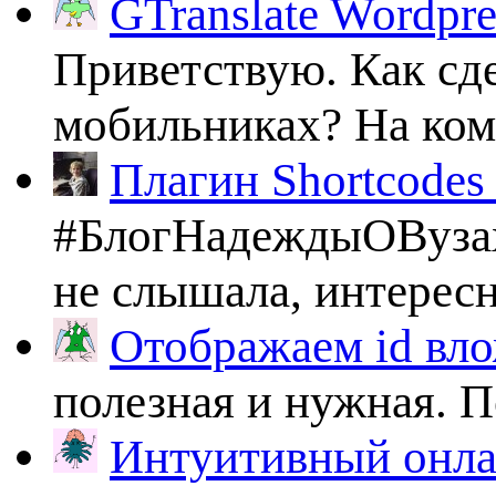
GTranslate Wordpr
Приветствую. Как сде
мобильниках? На комп
Плагин Shortcodes U
#БлогНадеждыОВузах
не слышала, интересно
Отображаем id вло
полезная и нужная. По
Интуитивный онлай