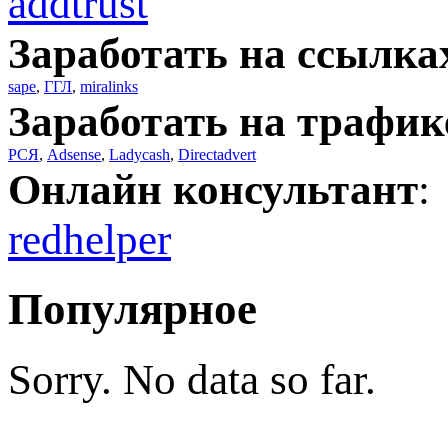
addtrust
Заработать на ссылка
sape
,
ГГЛ
,
miralinks
Заработать на трафик
РСЯ
,
Adsense
,
Ladycash
,
Directadvert
Онлайн консультант
:
redhelper
Популярное
Sorry. No data so far.