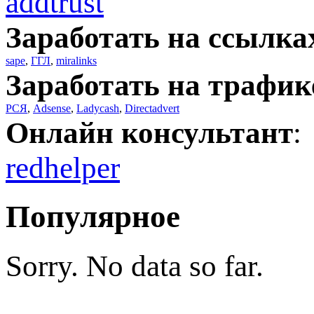
addtrust
Заработать на ссылка
sape
,
ГГЛ
,
miralinks
Заработать на трафик
РСЯ
,
Adsense
,
Ladycash
,
Directadvert
Онлайн консультант
:
redhelper
Популярное
Sorry. No data so far.