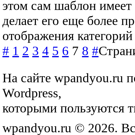
этом сам шаблон имеет
делает его еще более 
отображения категорий
#
1
2
3
4
5
6
7
8
#
Страни
На сайте wpandyou.ru п
Wordpress,
которыми пользуются т
wpandyou.ru © 2026. В