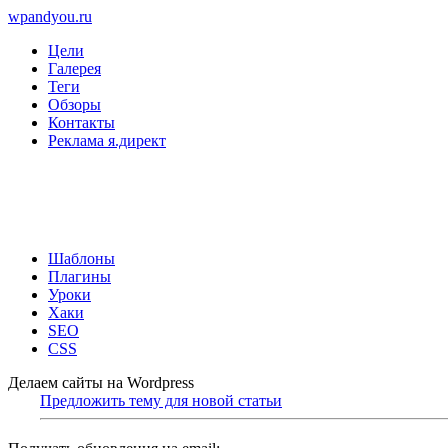
wpandyou.ru
Цели
Галерея
Теги
Обзоры
Контакты
Реклама я.директ
Шаблоны
Плагины
Уроки
Хаки
SEO
CSS
Делаем сайты на Wordpress
Предложить тему для новой статьи