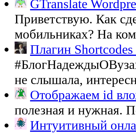
GTranslate Wordpr
Приветствую. Как сде
мобильниках? На комп
Плагин Shortcodes U
#БлогНадеждыОВузах
не слышала, интересно
Отображаем id вло
полезная и нужная. По
Интуитивный онлай