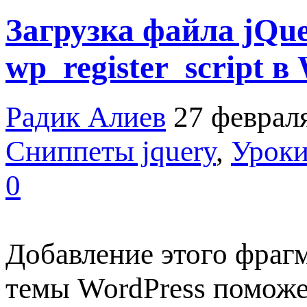
Загрузка файла jQu
wp_register_script в
Радик Алиев
27 феврал
Сниппеты jquery
,
Уроки
0
Добавление этого фрагм
темы WordPress поможе