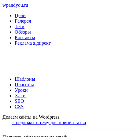
wpandyou.ru
Цели
Галерея
Теги
Обзоры
Контакты
Реклама я.директ
Шаблоны
Плагины
Уроки
Хаки
SEO
CSS
Делаем сайты на Wordpress
Предложить тему для новой статьи