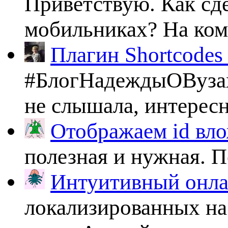
Приветствую. Как сде
мобильниках? На комп
Плагин Shortcodes U
#БлогНадеждыОВузах
не слышала, интересно
Отображаем id вло
полезная и нужная. По
Интуитивный онлай
локализированных на