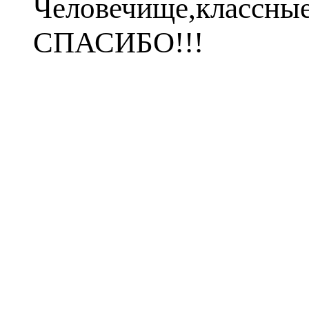
Человечище,классны
СПАСИБО!!!