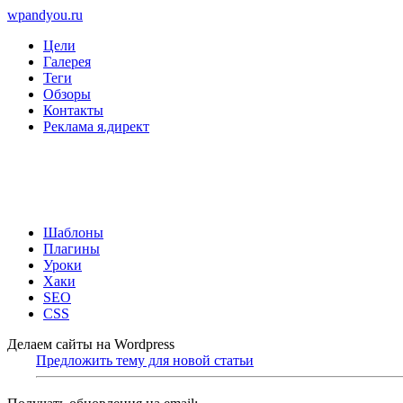
wpandyou.ru
Цели
Галерея
Теги
Обзоры
Контакты
Реклама я.директ
Шаблоны
Плагины
Уроки
Хаки
SEO
CSS
Делаем сайты на Wordpress
Предложить тему для новой статьи