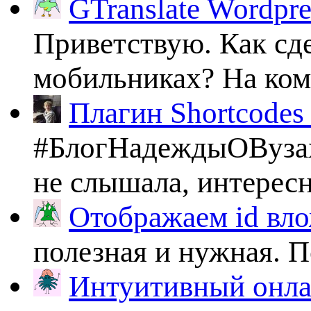
GTranslate Wordpr
Приветствую. Как сде
мобильниках? На комп
Плагин Shortcodes U
#БлогНадеждыОВузах
не слышала, интересно
Отображаем id вло
полезная и нужная. По
Интуитивный онлай