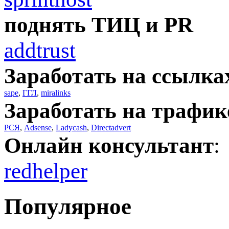
поднять ТИЦ и PR
addtrust
Заработать на ссылка
sape
,
ГГЛ
,
miralinks
Заработать на трафик
РСЯ
,
Adsense
,
Ladycash
,
Directadvert
Онлайн консультант
:
redhelper
Популярное