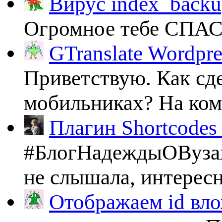
Вирус index_backup
Огромное тебе СПА
GTranslate Wordpr
Приветствую. Как сде
мобильниках? На комп
Плагин Shortcodes U
#БлогНадеждыОВузах
не слышала, интересно
Отображаем id вло