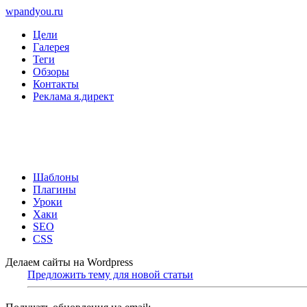
wpandyou.ru
Цели
Галерея
Теги
Обзоры
Контакты
Реклама я.директ
Шаблоны
Плагины
Уроки
Хаки
SEO
CSS
Делаем сайты на Wordpress
Предложить тему для новой статьи