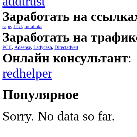
addtrust
Заработать на ссылка
sape
,
ГГЛ
,
miralinks
Заработать на трафик
РСЯ
,
Adsense
,
Ladycash
,
Directadvert
Онлайн консультант
:
redhelper
Популярное
Sorry. No data so far.