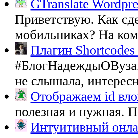
GTranslate Wordpr
Приветствую. Как сде
мобильниках? На комп
Плагин Shortcodes U
#БлогНадеждыОВузах
не слышала, интересно
Отображаем id вло
полезная и нужная. По
Интуитивный онлай