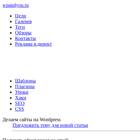
wpandyou.ru
Цели
Галерея
Теги
Обзоры
Контакты
Реклама я.директ
Шаблоны
Плагины
Уроки
Хаки
SEO
CSS
Делаем сайты на Wordpress
Предложить тему для новой статьи