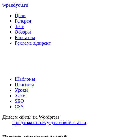
wpandyou.ru
Цели
Галерея
Теги
Обзоры
Контакты
Реклама я.директ
Шаблоны
Плагины
Уроки
Хаки
SEO
CSS
Делаем сайты на Wordpress
Предложить тему для новой статьи