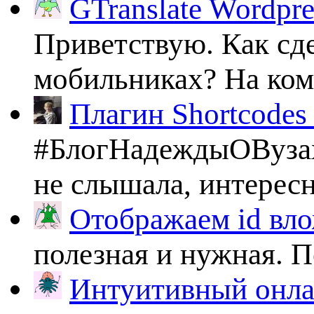
GTranslate Wordpr
Приветствую. Как сде
мобильниках? На комп
Плагин Shortcodes U
#БлогНадеждыОВузах
не слышала, интересно
Отображаем id вло
полезная и нужная. По
Интуитивный онлай