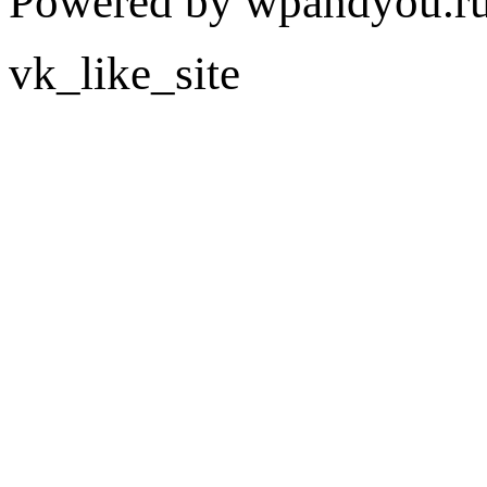
Powered by wpandyou.ru
vk_like_site