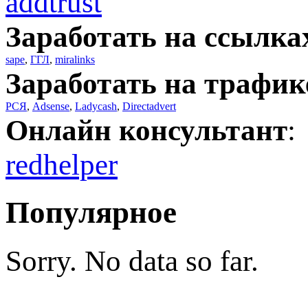
addtrust
Заработать на ссылка
sape
,
ГГЛ
,
miralinks
Заработать на трафик
РСЯ
,
Adsense
,
Ladycash
,
Directadvert
Онлайн консультант
:
redhelper
Популярное
Sorry. No data so far.