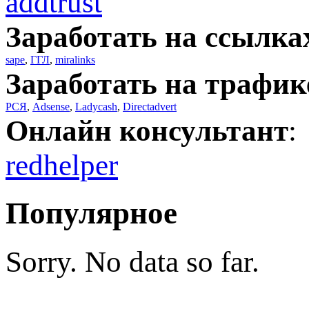
addtrust
Заработать на ссылка
sape
,
ГГЛ
,
miralinks
Заработать на трафик
РСЯ
,
Adsense
,
Ladycash
,
Directadvert
Онлайн консультант
:
redhelper
Популярное
Sorry. No data so far.