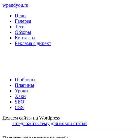
wpandyou.ru
Цели
Галерея
Теги
Обзоры
Контакты
Реклама я.директ
Шаблоны
Плагины
Уроки
Хаки
SEO
CSS
Делаем сайты на Wordpress
Предложить тему для новой статьи