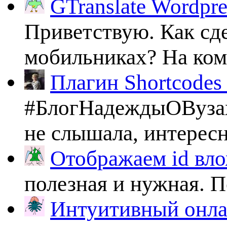
GTranslate Wordpr
Приветствую. Как сде
мобильниках? На комп
Плагин Shortcodes U
#БлогНадеждыОВузах
не слышала, интересно
Отображаем id вло
полезная и нужная. По
Интуитивный онлай