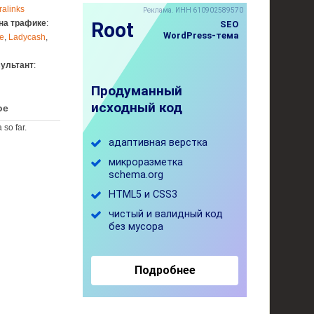
ralinks
на трафике
:
e
,
Ladycash
,
сультант
:
ое
 so far.