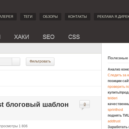
АЛЕРЕЯ
ТЕГИ
ОБЗОРЫ
КОНТАКТЫ
РЕКЛАМА Я.ДИРЕ
И
ХАКИ
SEO
CSS
Полезные
Фильтровать
Анализ конк
Следить за 
позиции сай
проверить п
купить/прод
telderi
st блоговый шаблон
качественны
0
sprinthost
поднять ТИЦ
addtrust
просмотры 1 806
Заработать 