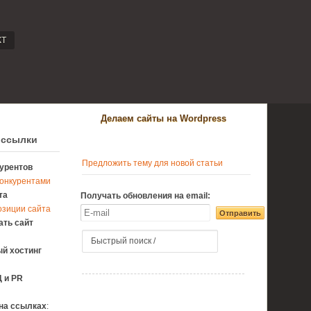
КТ
Делаем сайты на Wordpress
 ссылки
Предложить тему для новой статьи
урентов
конкурентами
та
Получать обновления на email:
озиции сайта
ать сайт
й хостинг
 и PR
на ссылках
: