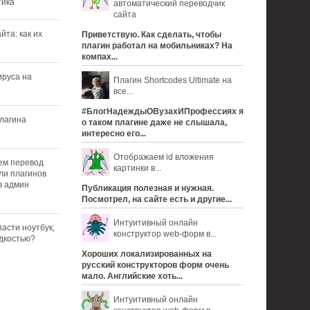
тика
автоматический переводчик
сайта
йта: как их
Приветствую. Как сделать, чтобы
плагин работал на мобильниках? На
компах...
ируса на
Плагин Shortcodes Ultimate на
все...
#БлогНадеждыОВузахИПрофессиях я
плагина
о таком плагине даже не слышала,
интересно его...
Отображаем id вложения
ем перевод
картинки в...
ли плагинов
в админ
Публикация полезная и нужная.
Посмотрел, на сайте есть и другие...
Интуитивный онлайн
асти ноутбук,
конструктор web-форм в...
дкостью?
Хороших локализированных на
русский конструкторов форм очень
мало. Английские хоть...
Интуитивный онлайн