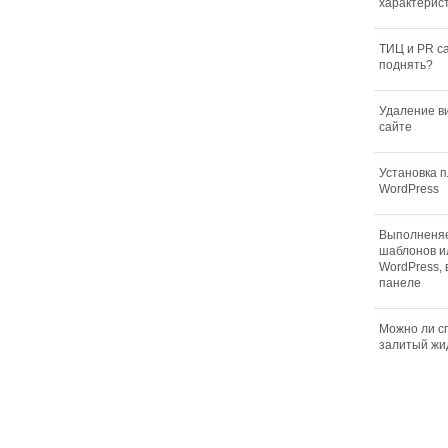
характерис
ТИЦ и PR са
поднять?
Удаление в
сайте
Установка 
WordPress
Выполненя
шаблонов и
WordPress, 
панеле
Можно ли сп
залитый жи