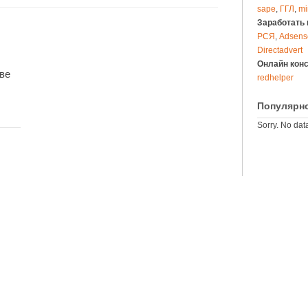
sape
,
ГГЛ
,
mi
Заработать 
РСЯ
,
Adsens
Directadvert
Онлайн кон
ве
redhelper
Популярн
Sorry. No data