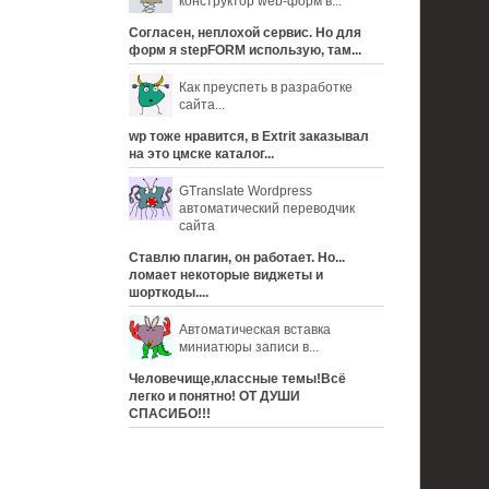
конструктор web-форм в...
Согласен, неплохой сервис. Но для
форм я stepFORM использую, там...
Как преуспеть в разработке
сайта...
wp тоже нравится, в Extrit заказывал
на это цмске каталог...
GTranslate Wordpress
автоматический переводчик
сайта
Ставлю плагин, он работает. Но...
ломает некоторые виджеты и
шорткоды....
Автоматическая вставка
миниатюры записи в...
Человечище,классные темы!Всё
легко и понятно! ОТ ДУШИ
СПАСИБО!!!