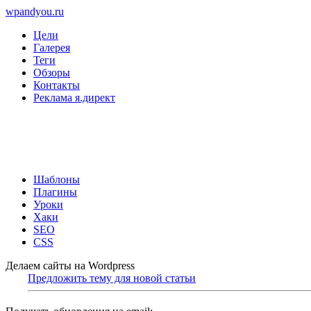
wpandyou.ru
Цели
Галерея
Теги
Обзоры
Контакты
Реклама я.директ
Шаблоны
Плагины
Уроки
Хаки
SEO
CSS
Делаем сайты на Wordpress
Предложить тему для новой статьи