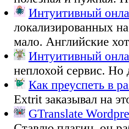
Интуитивный онлай
локализированных на
мало. Английские хоть
Интуитивный онлай
неплохой сервис. Но 
Как преуспеть в ра
Extrit заказывал на эт
GTranslate Wordpr
Ставлю плагин, он ра