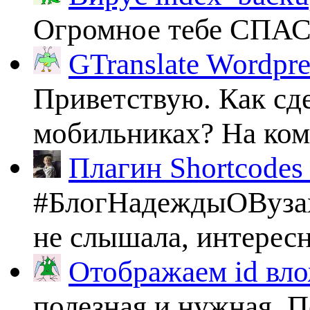
Огромное тебе СПА
GTranslate Wordpr
Приветствую. Как сде
мобильниках? На комп
Плагин Shortcodes U
#БлогНадеждыОВузах
не слышала, интересно
Отображаем id вло
полезная и нужная. По