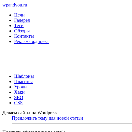
wpandyou.ru
Цели
Галерея
Теги
Обзоры
Контакты
Реклама я.директ
Шаблоны
Плагины
Уроки
Хаки
SEO
CSS
Делаем сайты на Wordpress
Предложить тему для новой статьи