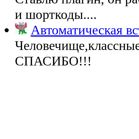
и шорткоды....
Автоматическая вс
Человечище,классны
СПАСИБО!!!