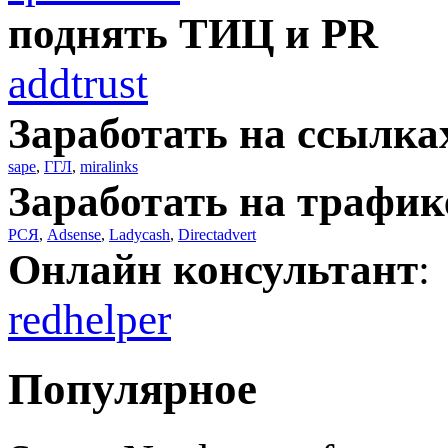
поднять ТИЦ и PR
addtrust
Заработать на ссылка
sape
,
ГГЛ
,
miralinks
Заработать на трафик
РСЯ
,
Adsense
,
Ladycash
,
Directadvert
Онлайн консультант
:
redhelper
Популярное