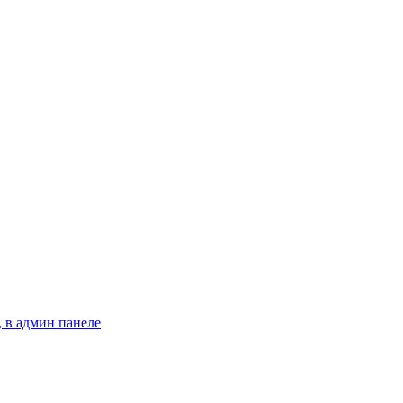
 в админ панеле