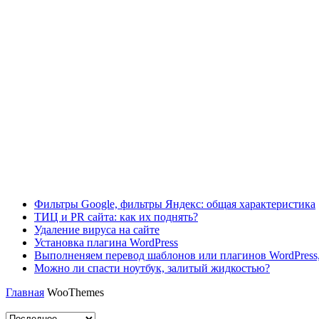
Фильтры Google, фильтры Яндекс: общая характеристика
ТИЦ и PR сайта: как их поднять?
Удаление вируса на сайте
Установка плагина WordPress
Выполненяем перевод шаблонов или плагинов WordPress,
Можно ли спасти ноутбук, залитый жидкостью?
Главная
WooThemes