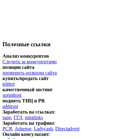
Полезные ссылки
Анализ конкурентов
Следить за конкурентами
позиции сайта
проверить позиции сайта
купить/продать сайт
telderi
качественный хостинг
sprinthost
поднять ТИЦ и PR
addtrust
Заработать на ссылках
:
sape
,
ГГЛ
,
miralinks
Заработать на трафике
:
РСЯ
,
Adsense
,
Ladycash
,
Directadvert
Онлайн консультант
: