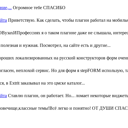
ие,...
Огромное тебе СПАСИБО
айта
Приветствую. Как сделать, чтобы плагин работал на мобильн
узахИПрофессиях я о таком плагине даже не слышала, интересн
олезная и нужная. Посмотрел, на сайте есть и другие...
ороших локализированных на русский конструкторов форм очень 
гласен, неплохой сервис. Но для форм я stepFORM использую, та
, в Extrit заказывал на это цмске каталог...
айта
Ставлю плагин, он работает. Но... ломает некоторые виджеты
ловечище,классные темы!Всё легко и понятно! ОТ ДУШИ СПАС