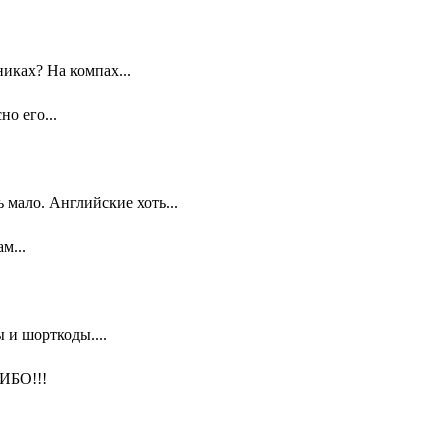
иках? На компах...
о его...
мало. Английские хоть...
м...
 и шорткоды....
ИБО!!!