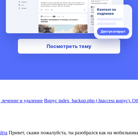
Вирус index_backup.php (.htaccess вируc). О
айта
Привет, скажи пожалуйста, ты разобрался как на мобильнике 