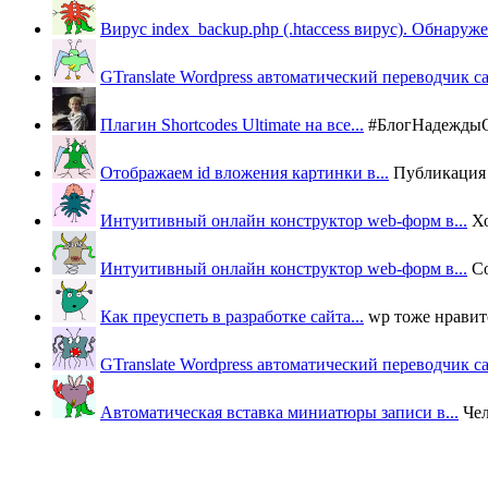
Вирус index_backup.php (.htaccess вируc). Обнаружен
GTranslate Wordpress автоматический переводчик с
Плагин Shortcodes Ultimate на все...
#БлогНадеждыОВ
Отображаем id вложения картинки в...
Публикация п
Интуитивный онлайн конструктор web-форм в...
Х
Интуитивный онлайн конструктор web-форм в...
Со
Как преуспеть в разработке сайта...
wp тоже нравится
GTranslate Wordpress автоматический переводчик с
Автоматическая вставка миниатюры записи в...
Че