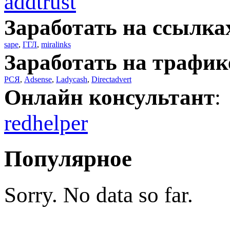
addtrust
Заработать на ссылка
sape
,
ГГЛ
,
miralinks
Заработать на трафик
РСЯ
,
Adsense
,
Ladycash
,
Directadvert
Онлайн консультант
:
redhelper
Популярное
Sorry. No data so far.