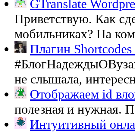
GTranslate Wordpr
Приветствую. Как сде
мобильниках? На комп
Плагин Shortcodes U
#БлогНадеждыОВузах
не слышала, интересно
Отображаем id вло
полезная и нужная. По
Интуитивный онлай