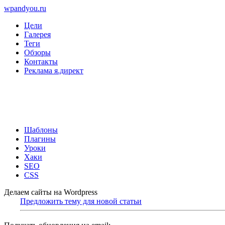
wpandyou.ru
Цели
Галерея
Теги
Обзоры
Контакты
Реклама я.директ
Шаблоны
Плагины
Уроки
Хаки
SEO
CSS
Делаем сайты на Wordpress
Предложить тему для новой статьи