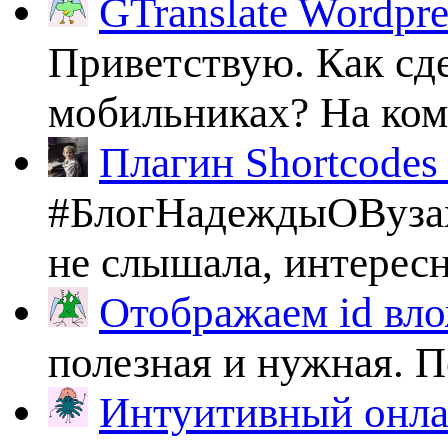
GTranslate Wordpr
Приветствую. Как сде
мобильниках? На комп
Плагин Shortcodes U
#БлогНадеждыОВузах
не слышала, интересно
Отображаем id вло
полезная и нужная. По
Интуитивный онлай