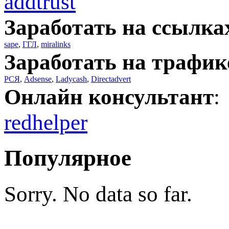
addtrust
Заработать на ссылка
sape
,
ГГЛ
,
miralinks
Заработать на трафик
РСЯ
,
Adsense
,
Ladycash
,
Directadvert
Онлайн консультант
:
redhelper
Популярное
Sorry. No data so far.