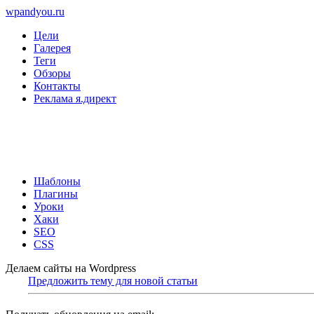
wpandyou.ru
Цели
Галерея
Теги
Обзоры
Контакты
Реклама я.директ
Шаблоны
Плагины
Уроки
Хаки
SEO
CSS
Делаем сайты на Wordpress
Предложить тему для новой статьи