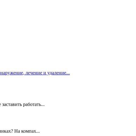
бнаружение, лечение и удаление...
заставить работать...
иках? На компах...