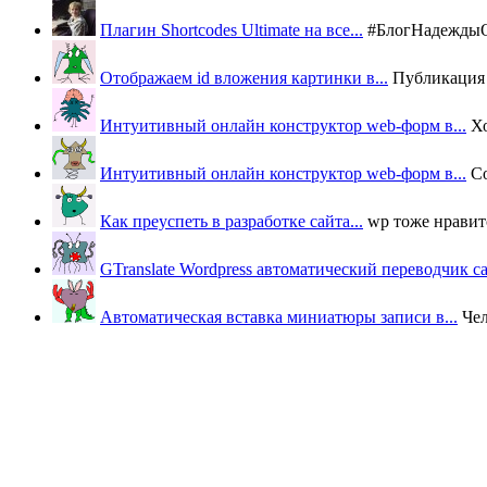
Плагин Shortcodes Ultimate на все...
#БлогНадеждыОВ
Отображаем id вложения картинки в...
Публикация п
Интуитивный онлайн конструктор web-форм в...
Х
Интуитивный онлайн конструктор web-форм в...
Со
Как преуспеть в разработке сайта...
wp тоже нравится
GTranslate Wordpress автоматический переводчик с
Автоматическая вставка миниатюры записи в...
Че