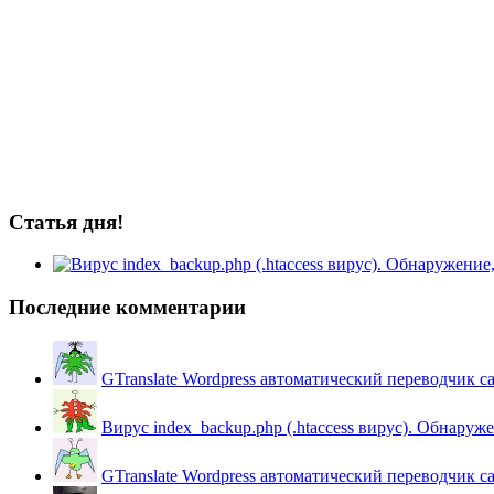
Статья дня!
Последние комментарии
GTranslate Wordpress автоматический переводчик с
Вирус index_backup.php (.htaccess вируc). Обнаружен
GTranslate Wordpress автоматический переводчик с