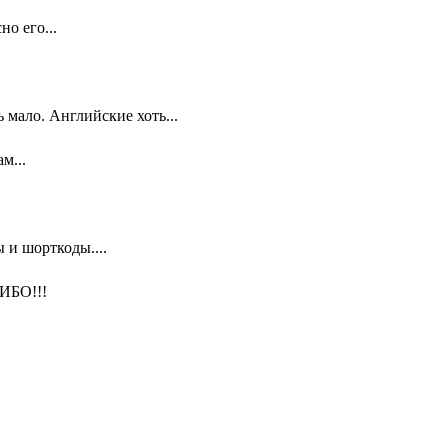
о его...
мало. Английские хоть...
м...
 и шорткоды....
ИБО!!!