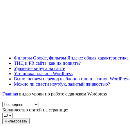
Фильтры Google, фильтры Яндекс: общая характеристика
ТИЦ и PR сайта: как их поднять?
Удаление вируса на сайте
Установка плагина WordPress
Выполненяем перевод шаблонов или плагинов WordPress,
Можно ли спасти ноутбук, залитый жидкостью?
Главная
видео уроки по работе с движком Wordpress
Колличество статей на странице:
Фильтровать