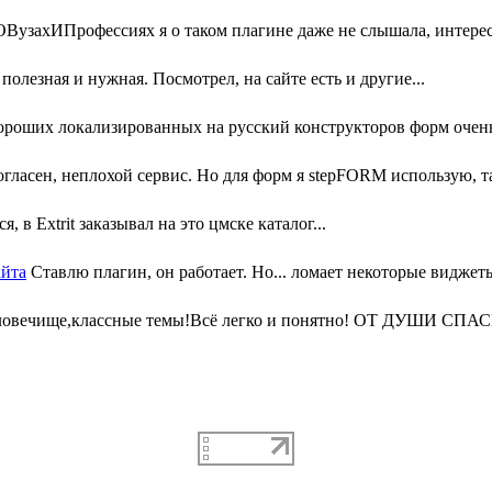
узахИПрофессиях я о таком плагине даже не слышала, интересн
олезная и нужная. Посмотрел, на сайте есть и другие...
ороших локализированных на русский конструкторов форм очень 
гласен, неплохой сервис. Но для форм я stepFORM использую, та
, в Extrit заказывал на это цмске каталог...
айта
Ставлю плагин, он работает. Но... ломает некоторые виджеты
ловечище,классные темы!Всё легко и понятно! ОТ ДУШИ СПАС