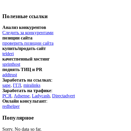
Полезные ссылки
Анализ конкурентов
Следить за конкурентами
позиции сайта
проверить позиции сайта
купить/продать сайт
telderi
качественный хостинг
sprinthost
поднять ТИЦ и PR
addtrust
Заработать на ссылках
:
sape
,
ГГЛ
,
miralinks
Заработать на трафике
:
РСЯ
,
Adsense
,
Ladycash
,
Directadvert
Онлайн консультант
:
redhelper
Популярное
Sorry. No data so far.