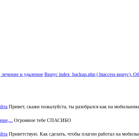
Вирус index_backup.php (.htaccess вируc). О
айта
Привет, скажи пожалуйста, ты разобрался как на мобильнике 
ие,...
Огромное тебе СПАСИБО
айта
Приветствую. Как сделать, чтобы плагин работал на мобильн