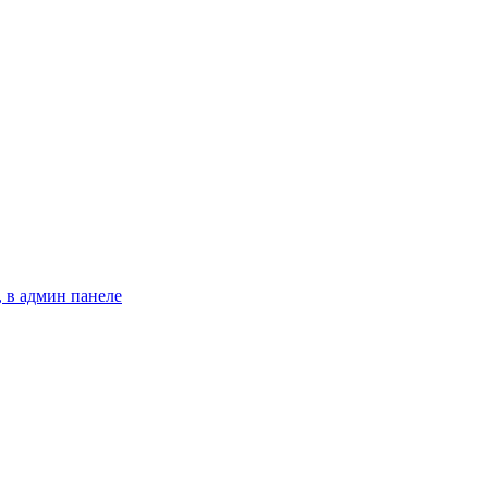
 в админ панеле