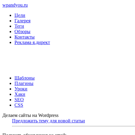
wpandyou.ru
Цели
Галерея
Теги
Обзоры
Контакты
Реклама я.директ
Шаблоны
Плагины
Уроки
Хаки
SEO
CSS
Делаем сайты на Wordpress
Предложить тему для новой статьи