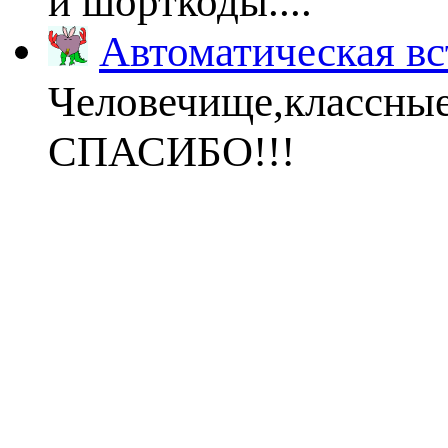
и шорткоды....
Автоматическая вс
Человечище,классны
СПАСИБО!!!