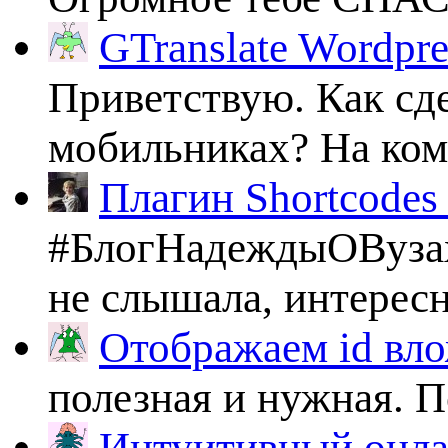
GTranslate Wordpr
Приветствую. Как сде
мобильниках? На комп
Плагин Shortcodes U
#БлогНадеждыОВузах
не слышала, интересно
Отображаем id вло
полезная и нужная. По
Интуитивный онлай