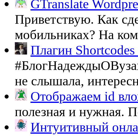
GTranslate Wordpr
Приветствую. Как сде
мобильниках? На комп
Плагин Shortcodes U
#БлогНадеждыОВузах
не слышала, интересно
Отображаем id вло
полезная и нужная. По
Интуитивный онлай