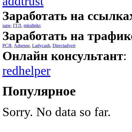
addtrust
Заработать на ссылка
sape
,
ГГЛ
,
miralinks
Заработать на трафик
РСЯ
,
Adsense
,
Ladycash
,
Directadvert
Онлайн консультант
:
redhelper
Популярное
Sorry. No data so far.