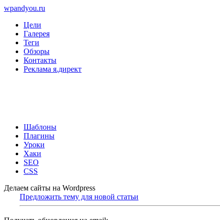
wpandyou.ru
Цели
Галерея
Теги
Обзоры
Контакты
Реклама я.директ
Шаблоны
Плагины
Уроки
Хаки
SEO
CSS
Делаем сайты на Wordpress
Предложить тему для новой статьи