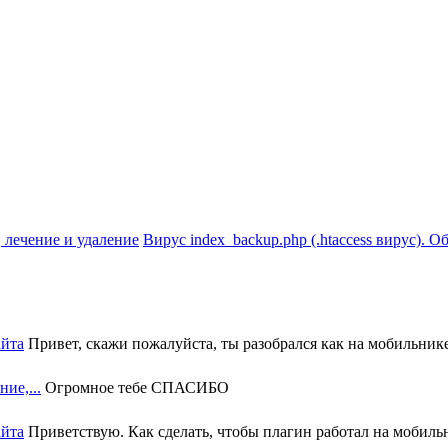
Вирус index_backup.php (.htaccess вируc). О
айта
Привет, скажи пожалуйста, ты разобрался как на мобильнике 
ие,...
Огромное тебе СПАСИБО
айта
Приветствую. Как сделать, чтобы плагин работал на мобильн