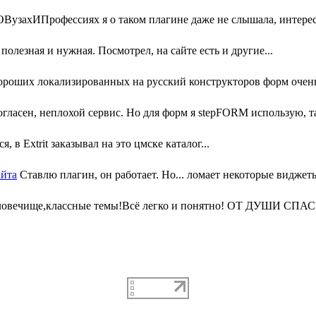
узахИПрофессиях я о таком плагине даже не слышала, интересн
олезная и нужная. Посмотрел, на сайте есть и другие...
ороших локализированных на русский конструкторов форм очень 
гласен, неплохой сервис. Но для форм я stepFORM использую, та
, в Extrit заказывал на это цмске каталог...
айта
Ставлю плагин, он работает. Но... ломает некоторые виджеты
ловечище,классные темы!Всё легко и понятно! ОТ ДУШИ СПАС