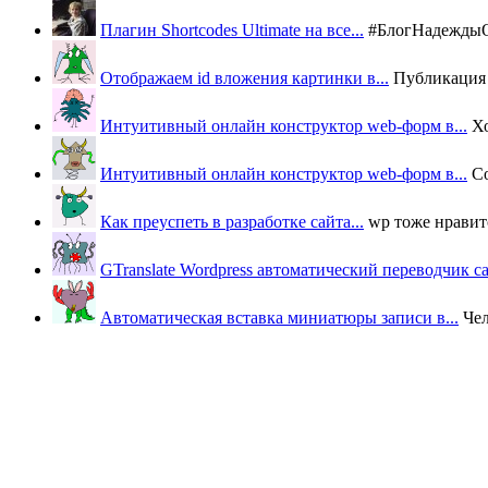
Плагин Shortcodes Ultimate на все...
#БлогНадеждыОВ
Отображаем id вложения картинки в...
Публикация п
Интуитивный онлайн конструктор web-форм в...
Х
Интуитивный онлайн конструктор web-форм в...
Со
Как преуспеть в разработке сайта...
wp тоже нравится
GTranslate Wordpress автоматический переводчик с
Автоматическая вставка миниатюры записи в...
Че