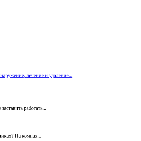
бнаружение, лечение и удаление...
заставить работать...
иках? На компах...