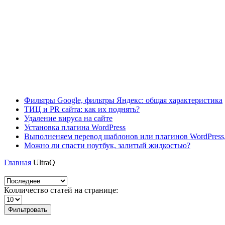
Фильтры Google, фильтры Яндекс: общая характеристика
ТИЦ и PR сайта: как их поднять?
Удаление вируса на сайте
Установка плагина WordPress
Выполненяем перевод шаблонов или плагинов WordPress,
Можно ли спасти ноутбук, залитый жидкостью?
Главная
UltraQ
Колличество статей на странице:
Фильтровать