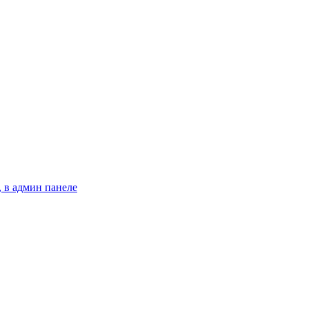
 в админ панеле