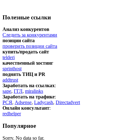
Полезные ссылки
Анализ конкурентов
Следить за конкурентами
позиции сайта
проверить позиции сайта
купить/продать сайт
telderi
качественный хостинг
sprinthost
поднять ТИЦ и PR
addtrust
Заработать на ссылках
:
sape
,
ГГЛ
,
miralinks
Заработать на трафике
:
РСЯ
,
Adsense
,
Ladycash
,
Directadvert
Онлайн консультант
:
redhelper
Популярное
Sorry. No data so far.