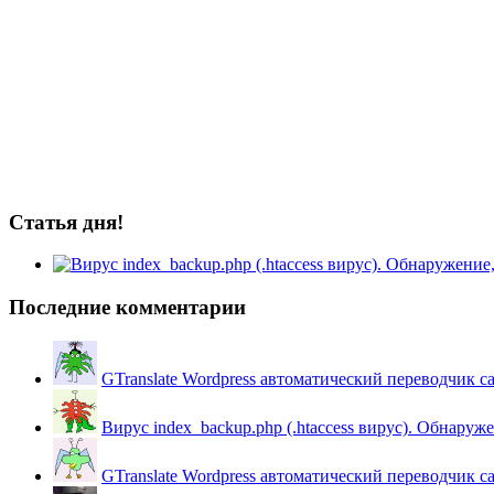
Статья дня!
Последние комментарии
GTranslate Wordpress автоматический переводчик с
Вирус index_backup.php (.htaccess вируc). Обнаружен
GTranslate Wordpress автоматический переводчик с