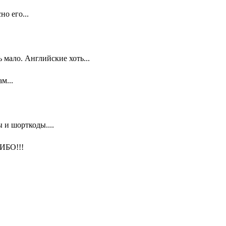
о его...
мало. Английские хоть...
м...
 и шорткоды....
ИБО!!!