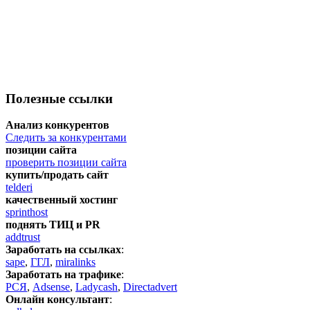
Полезные ссылки
Анализ конкурентов
Следить за конкурентами
позиции сайта
проверить позиции сайта
купить/продать сайт
telderi
качественный хостинг
sprinthost
поднять ТИЦ и PR
addtrust
Заработать на ссылках
:
sape
,
ГГЛ
,
miralinks
Заработать на трафике
:
РСЯ
,
Adsense
,
Ladycash
,
Directadvert
Онлайн консультант
: