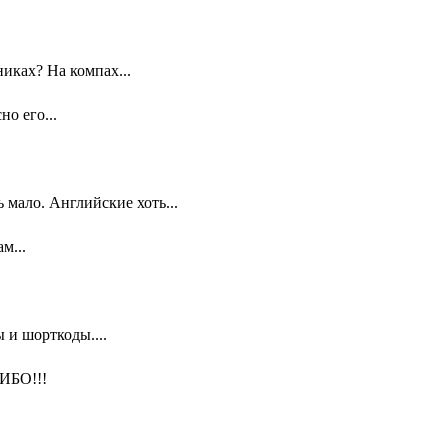
иках? На компах...
о его...
мало. Английские хоть...
м...
 и шорткоды....
ИБО!!!