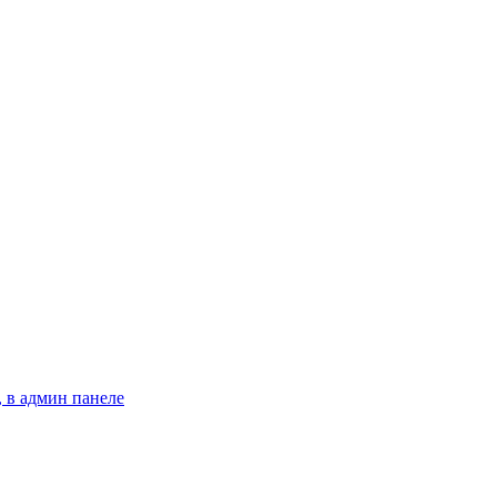
 в админ панеле