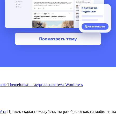
ble Themeforest — журнальная тема WordPress
айта
Привет, скажи пожалуйста, ты разобрался как на мобильнике 