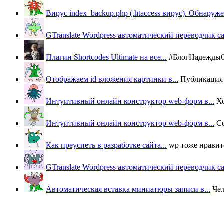
Вирус index_backup.php (.htaccess вируc). Обнаружен
GTranslate Wordpress автоматический переводчик с
Плагин Shortcodes Ultimate на все...
#БлогНадеждыОВ
Отображаем id вложения картинки в...
Публикация п
Интуитивный онлайн конструктор web-форм в...
Х
Интуитивный онлайн конструктор web-форм в...
Со
Как преуспеть в разработке сайта...
wp тоже нравится
GTranslate Wordpress автоматический переводчик с
Автоматическая вставка миниатюры записи в...
Че