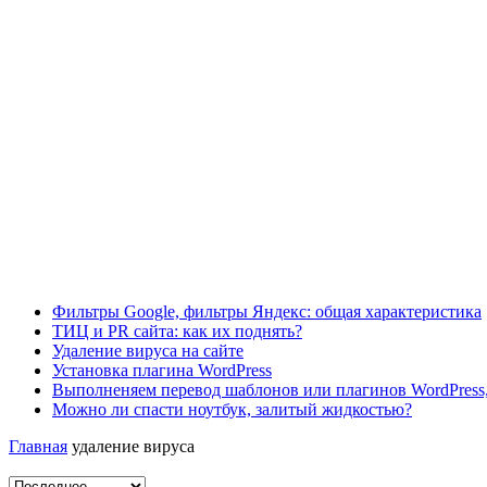
Фильтры Google, фильтры Яндекс: общая характеристика
ТИЦ и PR сайта: как их поднять?
Удаление вируса на сайте
Установка плагина WordPress
Выполненяем перевод шаблонов или плагинов WordPress,
Можно ли спасти ноутбук, залитый жидкостью?
Главная
удаление вируса