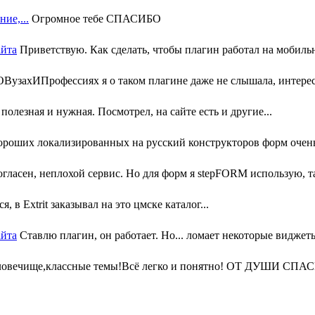
ие,...
Огромное тебе СПАСИБО
айта
Приветствую. Как сделать, чтобы плагин работал на мобильн
узахИПрофессиях я о таком плагине даже не слышала, интересн
олезная и нужная. Посмотрел, на сайте есть и другие...
ороших локализированных на русский конструкторов форм очень 
гласен, неплохой сервис. Но для форм я stepFORM использую, та
, в Extrit заказывал на это цмске каталог...
айта
Ставлю плагин, он работает. Но... ломает некоторые виджеты
ловечище,классные темы!Всё легко и понятно! ОТ ДУШИ СПАС