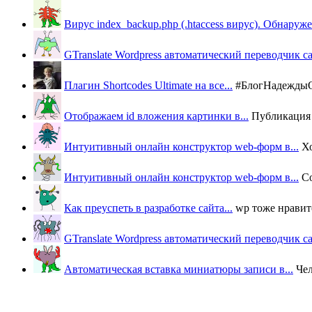
Вирус index_backup.php (.htaccess вируc). Обнаружен
GTranslate Wordpress автоматический переводчик с
Плагин Shortcodes Ultimate на все...
#БлогНадеждыОВ
Отображаем id вложения картинки в...
Публикация п
Интуитивный онлайн конструктор web-форм в...
Х
Интуитивный онлайн конструктор web-форм в...
Со
Как преуспеть в разработке сайта...
wp тоже нравится
GTranslate Wordpress автоматический переводчик с
Автоматическая вставка миниатюры записи в...
Че