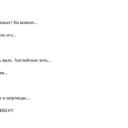
иках? На компах...
о его...
мало. Английские хоть...
м...
 и шорткоды....
ИБО!!!