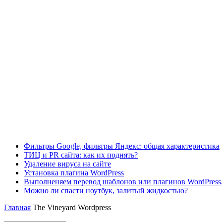
Фильтры Google, фильтры Яндекс: общая характеристика
ТИЦ и PR сайта: как их поднять?
Удаление вируса на сайте
Установка плагина WordPress
Выполненяем перевод шаблонов или плагинов WordPress,
Можно ли спасти ноутбук, залитый жидкостью?
Главная
The Vineyard Wordpress