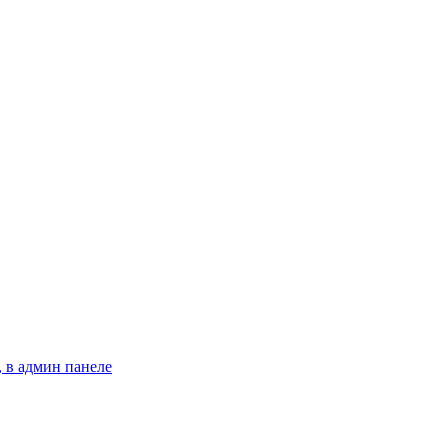
 в админ панеле