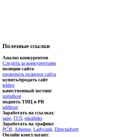
Полезные ссылки
Анализ конкурентов
Следить за конкурентами
позиции сайта
проверить позиции сайта
купить/продать сайт
telderi
качественный хостинг
sprinthost
поднять ТИЦ и PR
addtrust
Заработать на ссылках
:
sape
,
ГГЛ
,
miralinks
Заработать на трафике
:
РСЯ
,
Adsense
,
Ladycash
,
Directadvert
Онлайн консультант
: