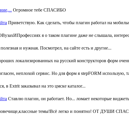
ие,...
Огромное тебе СПАСИБО
айта
Приветствую. Как сделать, чтобы плагин работал на мобильн
узахИПрофессиях я о таком плагине даже не слышала, интересн
олезная и нужная. Посмотрел, на сайте есть и другие...
ороших локализированных на русский конструкторов форм очень 
гласен, неплохой сервис. Но для форм я stepFORM использую, та
, в Extrit заказывал на это цмске каталог...
айта
Ставлю плагин, он работает. Но... ломает некоторые виджеты
ловечище,классные темы!Всё легко и понятно! ОТ ДУШИ СПАС