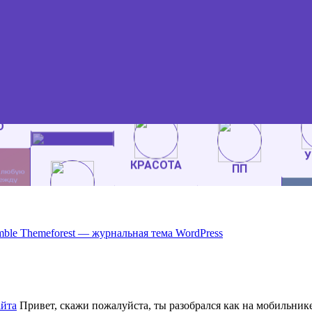
ble Themeforest — журнальная тема WordPress
айта
Привет, скажи пожалуйста, ты разобрался как на мобильнике 