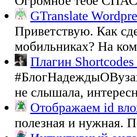
Огромное тебе СПА
GTranslate Wordpr
Приветствую. Как сде
мобильниках? На комп
Плагин Shortcodes U
#БлогНадеждыОВузах
не слышала, интересно
Отображаем id вло
полезная и нужная. По