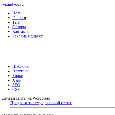
wpandyou.ru
Цели
Галерея
Теги
Обзоры
Контакты
Реклама я.директ
Шаблоны
Плагины
Уроки
Хаки
SEO
CSS
Делаем сайты на Wordpress
Предложить тему для новой статьи