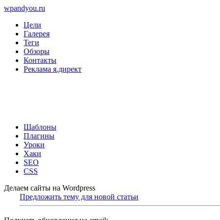
wpandyou.ru
Цели
Галерея
Теги
Обзоры
Контакты
Реклама я.директ
Шаблоны
Плагины
Уроки
Хаки
SEO
CSS
Делаем сайты на Wordpress
Предложить тему для новой статьи