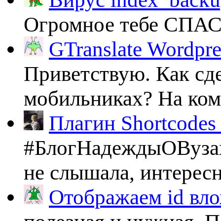
Огромное тебе СПА
GTranslate Wordpr
Приветствую. Как сде
мобильниках? На комп
Плагин Shortcodes U
#БлогНадеждыОВузах
не слышала, интересно
Отображаем id вло