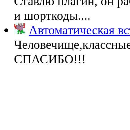
Ставлю плагин, он ра
и шорткоды....
Автоматическая вс
Человечище,классны
СПАСИБО!!!