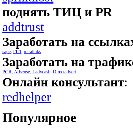
поднять ТИЦ и PR
addtrust
Заработать на ссылка
sape
,
ГГЛ
,
miralinks
Заработать на трафик
РСЯ
,
Adsense
,
Ladycash
,
Directadvert
Онлайн консультант
:
redhelper
Популярное