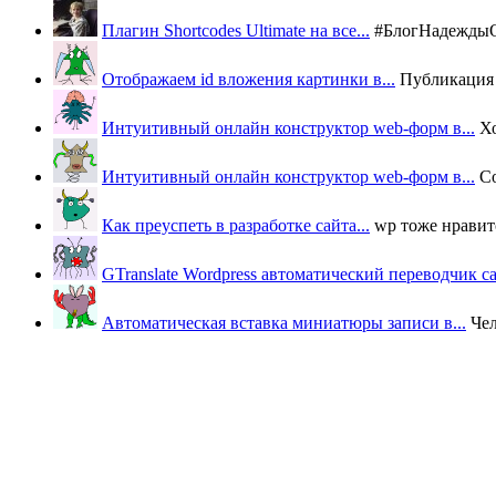
Плагин Shortcodes Ultimate на все...
#БлогНадеждыОВ
Отображаем id вложения картинки в...
Публикация п
Интуитивный онлайн конструктор web-форм в...
Х
Интуитивный онлайн конструктор web-форм в...
Со
Как преуспеть в разработке сайта...
wp тоже нравится
GTranslate Wordpress автоматический переводчик с
Автоматическая вставка миниатюры записи в...
Че