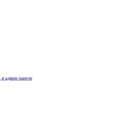
 в админ панеле