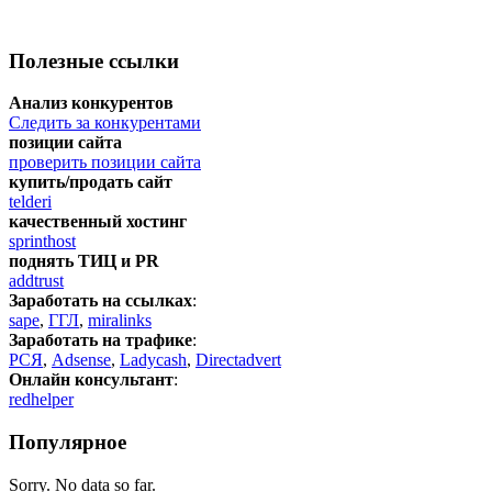
Полезные ссылки
Анализ конкурентов
Следить за конкурентами
позиции сайта
проверить позиции сайта
купить/продать сайт
telderi
качественный хостинг
sprinthost
поднять ТИЦ и PR
addtrust
Заработать на ссылках
:
sape
,
ГГЛ
,
miralinks
Заработать на трафике
:
РСЯ
,
Adsense
,
Ladycash
,
Directadvert
Онлайн консультант
:
redhelper
Популярное
Sorry. No data so far.