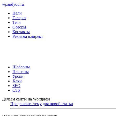
wpandyou.ru
Цели
Галерея
Теги
Обзоры
Контакты
Реклама я.директ
Шаблоны
Плагины
Уроки
Хаки
SEO
CSS
Делаем сайты на Wordpress
Предложить тему для новой статьи