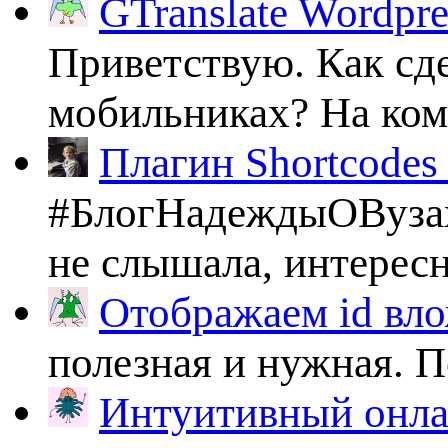
GTranslate Wordpr
Приветствую. Как сде
мобильниках? На комп
Плагин Shortcodes U
#БлогНадеждыОВузах
не слышала, интересно
Отображаем id вло
полезная и нужная. По
Интуитивный онлай