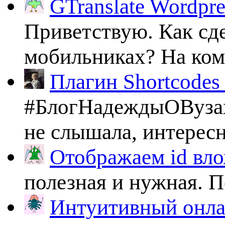
GTranslate Wordpr
Приветствую. Как сде
мобильниках? На комп
Плагин Shortcodes U
#БлогНадеждыОВузах
не слышала, интересно
Отображаем id вло
полезная и нужная. По
Интуитивный онлай