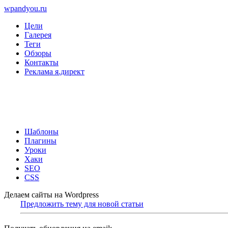
wpandyou.ru
Цели
Галерея
Теги
Обзоры
Контакты
Реклама я.директ
Шаблоны
Плагины
Уроки
Хаки
SEO
CSS
Делаем сайты на Wordpress
Предложить тему для новой статьи