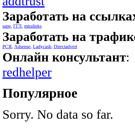
addtrust
Заработать на ссылка
sape
,
ГГЛ
,
miralinks
Заработать на трафик
РСЯ
,
Adsense
,
Ladycash
,
Directadvert
Онлайн консультант
:
redhelper
Популярное
Sorry. No data so far.