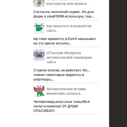
конструктор web-форм в...
Согласен, неплохой сервис. Но для
форм я stepFORM использую, там...
Как преуспеть в разработке
сайта...
wp тоже нравится, в Extrit заказывал
на это цмске каталог...
GTranslate Wordpress
автоматический переводчик
сайта
Ставлю плагин, он работает. Но...
ломает некоторые виджеты и
шорткоды....
Автоматическая вставка
миниатюры записи в...
Человечище,классные темы!Всё
легко и понятно! ОТ ДУШИ
СПАСИБО!!!