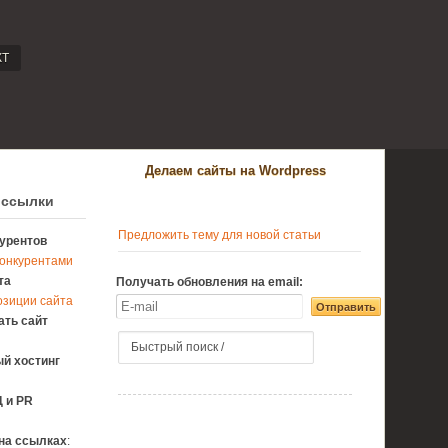
КТ
Делаем сайты на Wordpress
 ссылки
Предложить тему для новой статьи
урентов
конкурентами
та
Получать обновления на email:
озиции сайта
ать сайт
й хостинг
 и PR
на ссылках
: