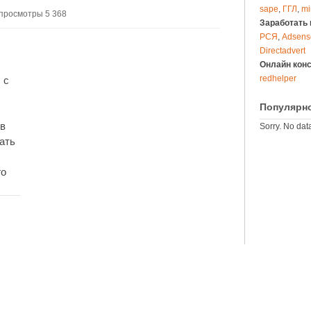
sape
,
ГГЛ
,
mi
просмотры 5 368
Заработать 
РСЯ
,
Adsens
Directadvert
Онлайн кон
redhelper
 с
Популярн
 в
Sorry. No data
ать
го