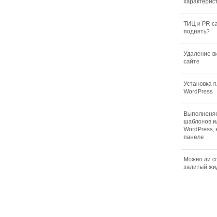
характерис
ТИЦ и PR са
поднять?
Удаление в
сайте
Установка 
WordPress
Выполненя
шаблонов и
WordPress, 
панеле
Можно ли сп
залитый жи