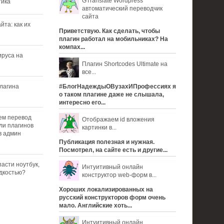
GTranslate Wordpress
тика
автоматический переводчик
сайта
йта: как их
Приветствую. Как сделать, чтобы
плагин работал на мобильниках? На
компах...
ируса на
Плагин Shortcodes Ultimate на
все...
плагина
#БлогНадеждыОВузахИПрофессиях я
о таком плагине даже не слышала,
интересно его...
ем перевод
Отображаем id вложения
ли плагинов
картинки в...
в админ
Публикация полезная и нужная.
Посмотрел, на сайте есть и другие...
асти ноутбук,
Интуитивный онлайн
дкостью?
конструктор web-форм в...
Хороших локализированных на
русский конструкторов форм очень
мало. Английские хоть...
Интуитивный онлайн