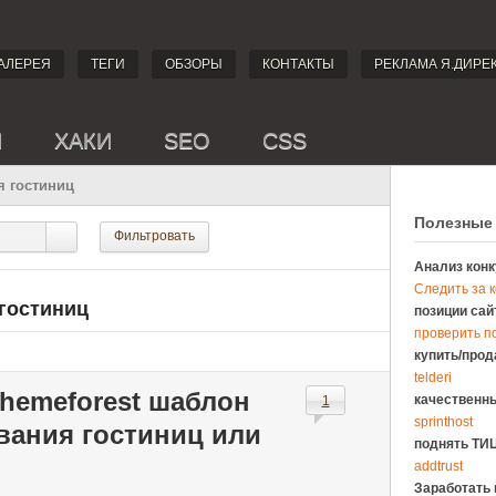
АЛЕРЕЯ
ТЕГИ
ОБЗОРЫ
КОНТАКТЫ
РЕКЛАМА Я.ДИРЕ
И
ХАКИ
SEO
CSS
я гостиниц
Полезные
Фильтровать
Анализ конк
Следить за 
гостиниц
позиции сай
проверить п
купить/прод
telderi
Themeforest шаблон
качественны
1
sprinthost
вания гостиниц или
поднять ТИЦ
addtrust
Заработать 