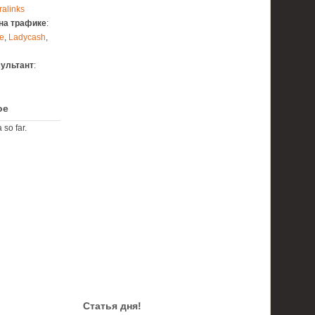
ralinks
на трафике
:
e
,
Ladycash
,
сультант
:
ое
 so far.
Статья дня!