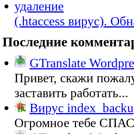
(.htaccess вируc). Об
Последние коммента
GTranslate Wordpr
Привет, скажи пожалу
заставить работать...
Вирус index_backup
Огромное тебе СПА