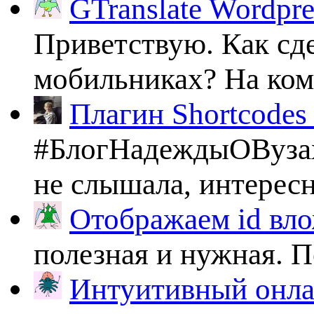
GTranslate Wordpr
Приветствую. Как сде
мобильниках? На комп
Плагин Shortcodes U
#БлогНадеждыОВузах
не слышала, интересно
Отображаем id вло
полезная и нужная. По
Интуитивный онлай