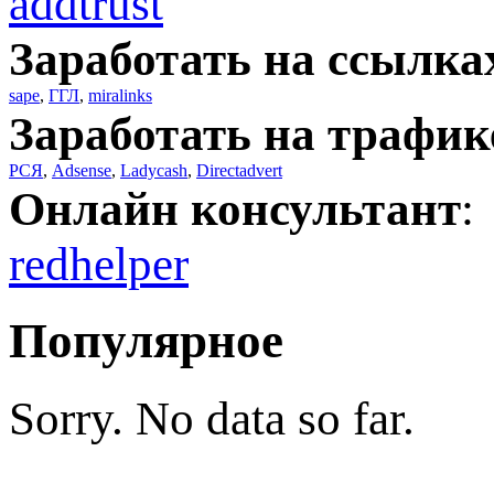
addtrust
Заработать на ссылка
sape
,
ГГЛ
,
miralinks
Заработать на трафик
РСЯ
,
Adsense
,
Ladycash
,
Directadvert
Онлайн консультант
:
redhelper
Популярное
Sorry. No data so far.