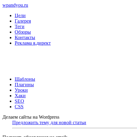
wpandyou.ru
Цели
Галерея
Теги
Обзоры
Контакты
Реклама я.директ
Шаблоны
Плагины
Уроки
Хаки
SEO
CSS
Делаем сайты на Wordpress
Предложить тему для новой статьи