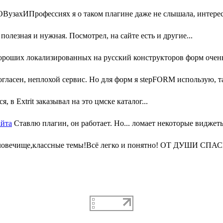
узахИПрофессиях я о таком плагине даже не слышала, интересн
олезная и нужная. Посмотрел, на сайте есть и другие...
ороших локализированных на русский конструкторов форм очень 
гласен, неплохой сервис. Но для форм я stepFORM использую, та
, в Extrit заказывал на это цмске каталог...
айта
Ставлю плагин, он работает. Но... ломает некоторые виджеты
ловечище,классные темы!Всё легко и понятно! ОТ ДУШИ СПАС