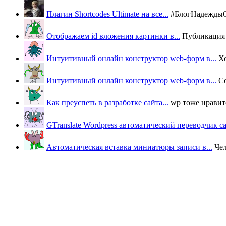
Плагин Shortcodes Ultimate на все...
#БлогНадеждыОВ
Отображаем id вложения картинки в...
Публикация п
Интуитивный онлайн конструктор web-форм в...
Х
Интуитивный онлайн конструктор web-форм в...
Со
Как преуспеть в разработке сайта...
wp тоже нравится
GTranslate Wordpress автоматический переводчик с
Автоматическая вставка миниатюры записи в...
Че