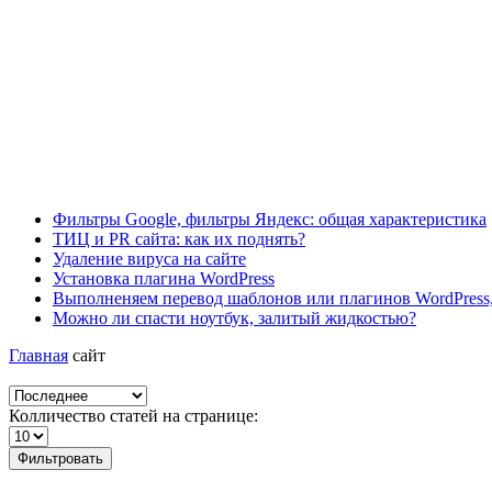
Фильтры Google, фильтры Яндекс: общая характеристика
ТИЦ и PR сайта: как их поднять?
Удаление вируса на сайте
Установка плагина WordPress
Выполненяем перевод шаблонов или плагинов WordPress,
Можно ли спасти ноутбук, залитый жидкостью?
Главная
сайт
Колличество статей на странице:
Фильтровать