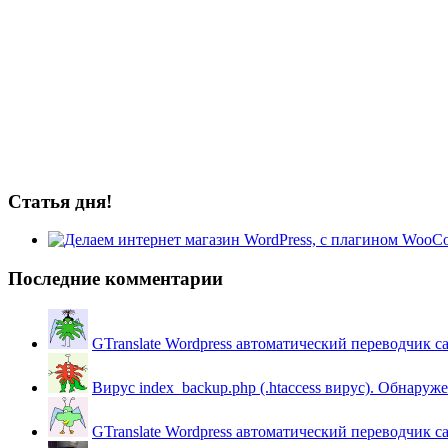
Статья дня!
Последние комментарии
GTranslate Wordpress автоматический переводчик с
Вирус index_backup.php (.htaccess вируc). Обнаружен
GTranslate Wordpress автоматический переводчик с