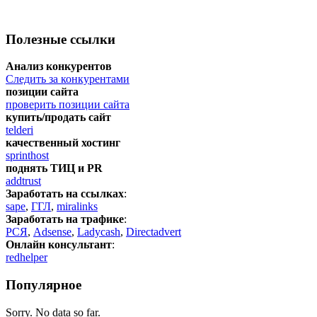
Полезные ссылки
Анализ конкурентов
Следить за конкурентами
позиции сайта
проверить позиции сайта
купить/продать сайт
telderi
качественный хостинг
sprinthost
поднять ТИЦ и PR
addtrust
Заработать на ссылках
:
sape
,
ГГЛ
,
miralinks
Заработать на трафике
:
РСЯ
,
Adsense
,
Ladycash
,
Directadvert
Онлайн консультант
:
redhelper
Популярное
Sorry. No data so far.