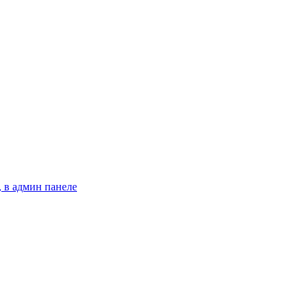
 в админ панеле