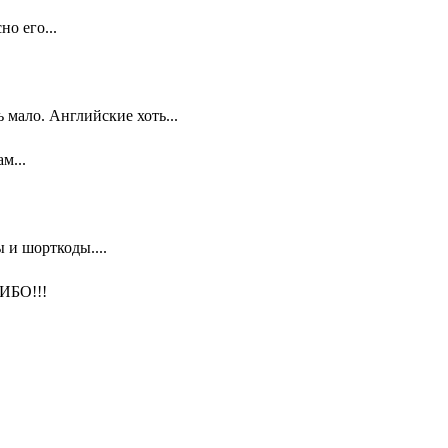
о его...
мало. Английские хоть...
м...
 и шорткоды....
ИБО!!!