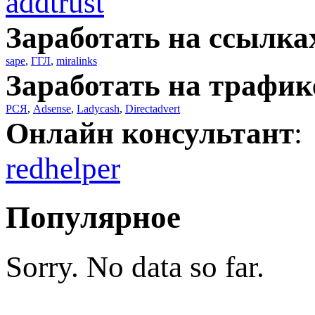
addtrust
Заработать на ссылка
sape
,
ГГЛ
,
miralinks
Заработать на трафик
РСЯ
,
Adsense
,
Ladycash
,
Directadvert
Онлайн консультант
:
redhelper
Популярное
Sorry. No data so far.