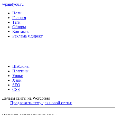
wpandyou.ru
Цели
Галерея
Теги
Обзоры
Контакты
Реклама я.директ
Шаблоны
Плагины
Уроки
Хаки
SEO
CSS
Делаем сайты на Wordpress
Предложить тему для новой статьи