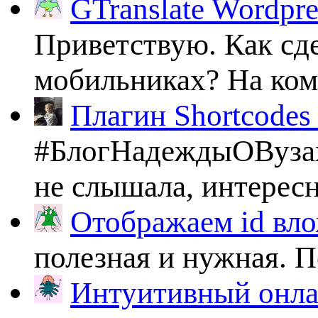
GTranslate Wordpr
Приветствую. Как сде
мобильниках? На комп
Плагин Shortcodes U
#БлогНадеждыОВузах
не слышала, интересно
Отображаем id вло
полезная и нужная. По
Интуитивный онлай