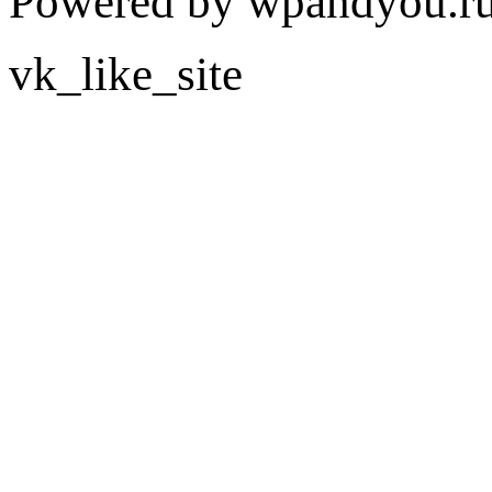
Powered by wpandyou.ru
vk_like_site