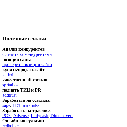
Полезные ссылки
Анализ конкурентов
Следить за конкурентами
позиции сайта
проверить позиции сайта
купить/продать сайт
telderi
качественный хостинг
sprinthost
поднять ТИЦ и PR
addtrust
Заработать на ссылках
:
sape
,
ГГЛ
,
miralinks
Заработать на трафике
:
РСЯ
,
Adsense
,
Ladycash
,
Directadvert
Онлайн консультант
:
redhelper