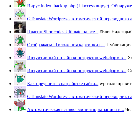
Вирус index_backup.php (.htaccess вируc). Обнаружен
GTranslate Wordpress автоматический переводчик с
Плагин Shortcodes Ultimate на все...
#БлогНадеждыОВ
Отображаем id вложения картинки в...
Публикация п
Интуитивный онлайн конструктор web-форм в...
Х
Интуитивный онлайн конструктор web-форм в...
Со
Как преуспеть в разработке сайта...
wp тоже нравится
GTranslate Wordpress автоматический переводчик с
Автоматическая вставка миниатюры записи в...
Че