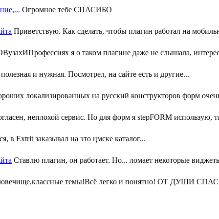
ие,...
Огромное тебе СПАСИБО
айта
Приветствую. Как сделать, чтобы плагин работал на мобильн
узахИПрофессиях я о таком плагине даже не слышала, интересн
олезная и нужная. Посмотрел, на сайте есть и другие...
ороших локализированных на русский конструкторов форм очень 
гласен, неплохой сервис. Но для форм я stepFORM использую, та
, в Extrit заказывал на это цмске каталог...
айта
Ставлю плагин, он работает. Но... ломает некоторые виджеты
ловечище,классные темы!Всё легко и понятно! ОТ ДУШИ СПАС