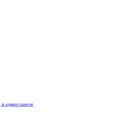
 в админ панеле