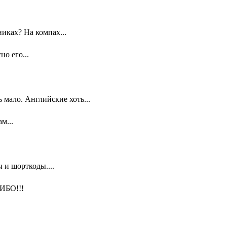
иках? На компах...
о его...
мало. Английские хоть...
м...
 и шорткоды....
ИБО!!!