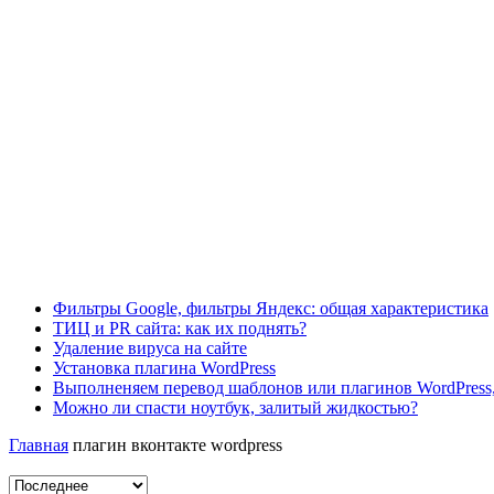
Фильтры Google, фильтры Яндекс: общая характеристика
ТИЦ и PR сайта: как их поднять?
Удаление вируса на сайте
Установка плагина WordPress
Выполненяем перевод шаблонов или плагинов WordPress,
Можно ли спасти ноутбук, залитый жидкостью?
Главная
плагин вконтакте wordpress