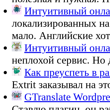
Интуитивный онлай
локализированных на
мало. Английские хоть
Интуитивный онлай
неплохой сервис. Но 
Как преуспеть в ра
Extrit заказывал на эт
GTranslate Wordpr
Ставлю плагин, он ра