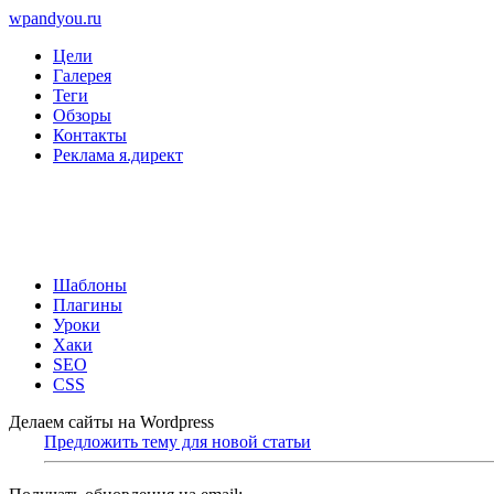
wpandyou.ru
Цели
Галерея
Теги
Обзоры
Контакты
Реклама я.директ
Шаблоны
Плагины
Уроки
Хаки
SEO
CSS
Делаем сайты на Wordpress
Предложить тему для новой статьи