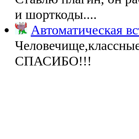
и шорткоды....
Автоматическая вс
Человечище,классны
СПАСИБО!!!