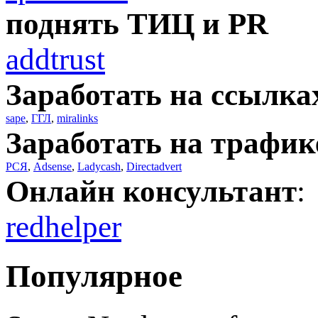
поднять ТИЦ и PR
addtrust
Заработать на ссылка
sape
,
ГГЛ
,
miralinks
Заработать на трафик
РСЯ
,
Adsense
,
Ladycash
,
Directadvert
Онлайн консультант
:
redhelper
Популярное