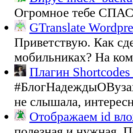
Огромное тебе СПА
GTranslate Wordpr
Приветствую. Как сде
мобильниках? На комп
Плагин Shortcodes U
#БлогНадеждыОВузах
не слышала, интересно
Отображаем id вло
полезная и нужная. По