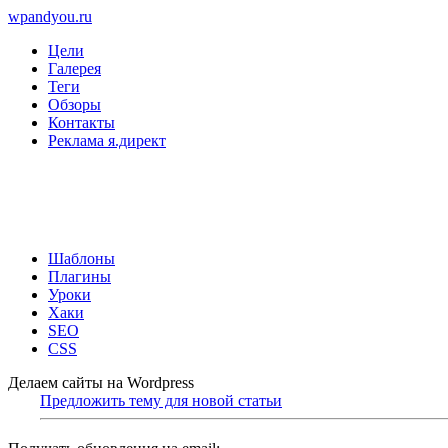
wpandyou.ru
Цели
Галерея
Теги
Обзоры
Контакты
Реклама я.директ
Шаблоны
Плагины
Уроки
Хаки
SEO
CSS
Делаем сайты на Wordpress
Предложить тему для новой статьи