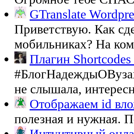
GTranslate Wordpr
Приветствую. Как сде
мобильниках? На комп
Плагин Shortcodes U
#БлогНадеждыОВузах
не слышала, интересно
Отображаем id вло
полезная и нужная. По
Интуитивный онлай