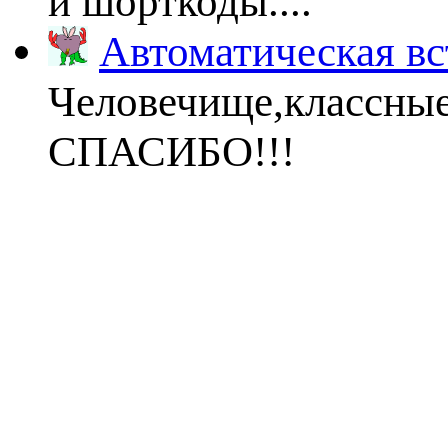
и шорткоды....
Автоматическая вс
Человечище,классны
СПАСИБО!!!