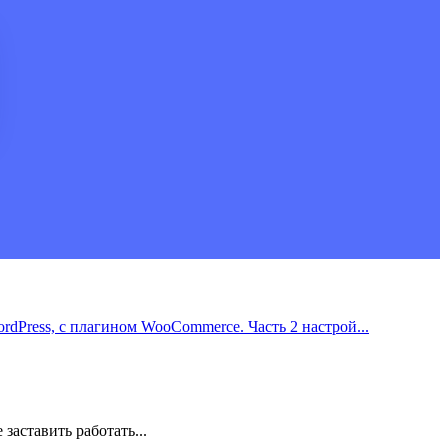
rdPress, с плагином WooCommerce. Часть 2 настрой...
заставить работать...