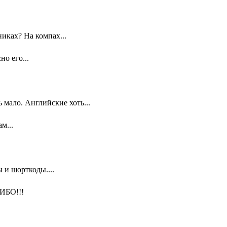
иках? На компах...
о его...
мало. Английские хоть...
м...
 и шорткоды....
ИБО!!!