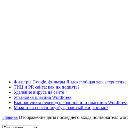
Фильтры Google, фильтры Яндекс: общая характеристика
ТИЦ и PR сайта: как их поднять?
Удаление вируса на сайте
Установка плагина WordPress
Выполненяем перевод шаблонов или плагинов WordPress,
Можно ли спасти ноутбук, залитый жидкостью?
Главная
Отображение даты последнего входа пользователя word