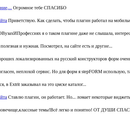
ие,...
Огромное тебе СПАСИБО
айта
Приветствую. Как сделать, чтобы плагин работал на мобильн
узахИПрофессиях я о таком плагине даже не слышала, интересн
олезная и нужная. Посмотрел, на сайте есть и другие...
ороших локализированных на русский конструкторов форм очень 
гласен, неплохой сервис. Но для форм я stepFORM использую, та
, в Extrit заказывал на это цмске каталог...
айта
Ставлю плагин, он работает. Но... ломает некоторые виджеты
ловечище,классные темы!Всё легко и понятно! ОТ ДУШИ СПАС