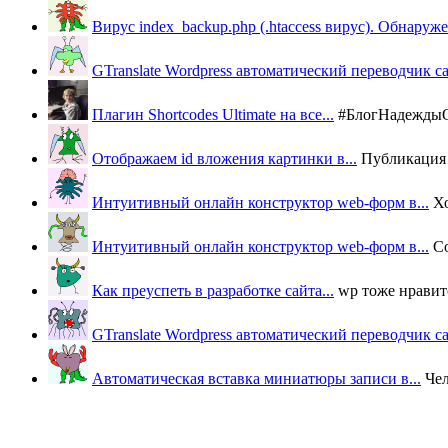
Вирус index_backup.php (.htaccess вируc). Обнаружен
GTranslate Wordpress автоматический переводчик с
Плагин Shortcodes Ultimate на все...
#БлогНадеждыОВ
Отображаем id вложения картинки в...
Публикация п
Интуитивный онлайн конструктор web-форм в...
Х
Интуитивный онлайн конструктор web-форм в...
Со
Как преуспеть в разработке сайта...
wp тоже нравится
GTranslate Wordpress автоматический переводчик с
Автоматическая вставка миниатюры записи в...
Че