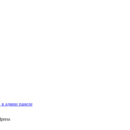
 в админ панеле
press