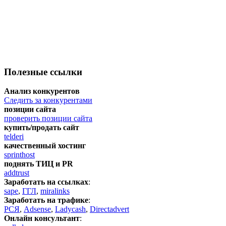
Полезные ссылки
Анализ конкурентов
Следить за конкурентами
позиции сайта
проверить позиции сайта
купить/продать сайт
telderi
качественный хостинг
sprinthost
поднять ТИЦ и PR
addtrust
Заработать на ссылках
:
sape
,
ГГЛ
,
miralinks
Заработать на трафике
:
РСЯ
,
Adsense
,
Ladycash
,
Directadvert
Онлайн консультант
: